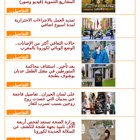
المشاريع التنموية (فيديو وصور)
التفاصيل...
تمديد العمل بالاجراءات الاحترازية
لمدة اسبوع اضافي
التفاصيل...
حالات التعافي أكثر من الإصابات..
الوضع الوبائي لكورونا بالمغرب
التفاصيل...
بعد تأخير.. استئناف محاكمة
المتورطين في مقتل الطفل عدنان
بوشوف بطنجة
التفاصيل...
على لسان الجيران.. تفاصيل فاجعة
حي بنديبان التي حصدت روح
زوجين بسبب تسرب للغاز
التفاصيل...
وزارة الصحة تستعد لفحص أربعة
آلاف تلميذ بجهة طنجة للكشف عن
السلالة الجديدة لكورونا