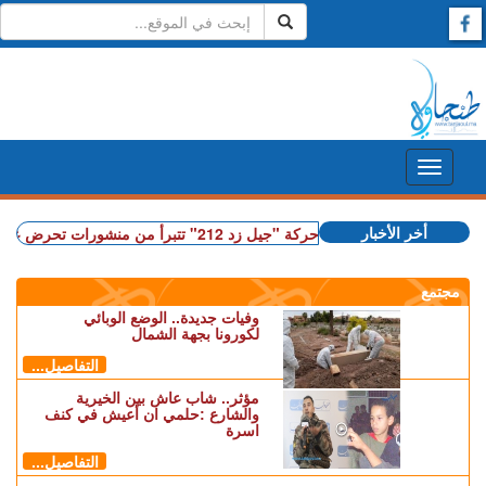
أخر الأخبار
ـ"المفبركة".. حركة "جيل زد 212" تتبرأ من منشورات تحرض على النزول إلى الشارع
مجتمع
وفيات جديدة.. الوضع الوبائي
لكورونا بجهة الشمال
التفاصيل...
مؤثر.. شاب عاش بين الخيرية
والشارع :حلمي ان أعيش في كنف
اسرة
التفاصيل...