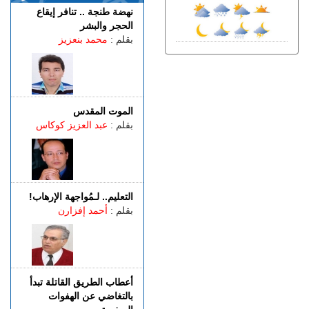
الوطني للشرطة العلمية يتوج
نهضة طنجة .. تنافر إيقاع
بشهادة الجودة الدولية
الحجر والبشر
بقلم :
محمد بنعزيز
الأربعاء 05 غشت | 22:32
الفنيدق.. الدرك الملكي يطيح
بمتورطين في التحريض على
الهجرة غير الشرعية
الأربعاء 05 غشت | 19:54
الموت المقدس
حيلة جديدة.. معطيات أمنية
بقلم :
عبد العزيز كوكاس
دقيقة تطيح بمروجين للمخدرات
الأربعاء 05 غشت | 17:45
مأســـاة.. مصرع شخص
وإصابات بليغة إثر اصطدام
سيارة بعمود إنارة بطريق
التعليم.. لـمُواجهة الإرهاب!
حكامة
بقلم :
أحمد إفزارن
أعطاب الطريق القاتلة تبدأ
بالتغاضي عن الهفوات