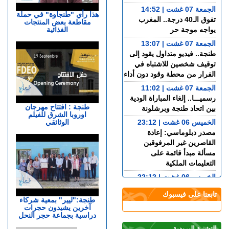
الجمعة 07 غشت | 14:52
هذا رأي "طنجاوة" في حملة
تفوق الـ40 درجة.. المغرب
مقاطعة بعض المنتجات
الغذائية
يواجه موجة حر
الجمعة 07 غشت | 13:07
طنجة.. فيديو متداول يقود إلى
توقيف شخصين للاشتباه في
الفرار من محطة وقود دون أداء
الجمعة 07 غشت | 11:02
رسميـــا.. إلغاء المباراة الودية
طنجة : افتتاح مهرجان
بين اتحاد طنجة وبرشلونة
اوروبا الشرق للفيلم
الخميس 06 غشت | 23:12
الوثائقي
مصدر دبلوماسي: إعادة
القاصرين غير المرفوقين
مسألة مبدأ قائمة على
التعليمات الملكية
الخميس 06 غشت | 22:12
رسمياً “أمان” و”مدار” في
تابعنا على فيسبوك
شوارع طنجة.. تكنولوجيا مغربية
طنجة:"ليير" بمعية شركاء
آخرين يشيدون حجرات
متقدمة في خدمة الأمن
دراسية بجماعة حجر النحل
الخميس 06 غشت | 21:01
النشرة البريدية