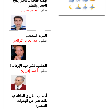
نهضة طنجة .. تنافر إيقاع
الجمعة 07 غشت | 20:08
الحجر والبشر
باستخدام مفاتيح مزورة..
بقلم :
محمد بنعزيز
سرقة منازل تطيح بشخصين
في قبضة الشرطة
الجمعة 07 غشت | 18:49
طنجة.. العثور على جثة أربعيني
معلقة بواسطة حبل داخل غابة
الموت المقدس
بالكوارت
بقلم :
عبد العزيز كوكاس
الجمعة 07 غشت | 17:15
وصفتها بـ"المفبركة".. حركة
"جيل زد 212" تتبرأ من
منشورات تحرض على النزول
التعليم.. لـمُواجهة الإرهاب!
إلى الشارع
بقلم :
أحمد إفزارن
الجمعة 07 غشت | 14:52
تفوق الـ40 درجة.. المغرب
يواجه موجة حر
أعطاب الطريق القاتلة تبدأ
بالتغاضي عن الهفوات
الصغيرة