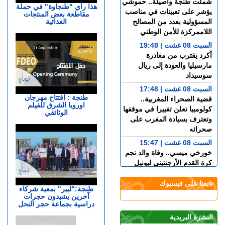
شملت طنجة وأصيلة.. حموشي
هذا رأي "طنجاوة" في حملة
يؤشر على تعيينات في مناصب
مقاطعة بعض المنتجات
الغذائية
المسؤولية بعدد من المصالح
اللاممركزة للأمن الوطني
السبت 08 غشت | 19:48
أكرد يقترب من مغادرة
مارسيليا والعودة إلى ريال
سوسيداد
السبت 08 غشت | 17:48
طنجة : افتتاح مهرجان
قضية الصحراء المغربية..
اوروبا الشرق للفيلم
كولومبيا تعلن تغييرا في موقفها
الوثائقي
وتعترف بسيادة المغرب على
صحرائه
السبت 08 غشت | 15:47
خورخي ميسي.. وفاة والد نجم
كرة القدم الأرجنتيني ليونيل
ميسي عن عمر 68 عاما
تابعنا على فيسبوك
السبت 08 غشت | 14:49
طنجة:"ليير" بمعية شركاء
آخرين يشيدون حجرات
العرائـــش.. تصريحات
دراسية بجماعة حجر النحل
واتهامات زائفة تورط مرشحة
للهجرة السرية
النشرة البريدية