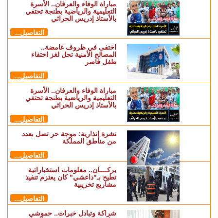
مباراة الوفاء والعرفان.. الأسرة
التعليمية والرياضية بطنجة تحتفي
بالأستاذ إدريس الحراثي
التفاصيل...
اختفى في ظروف غامضة..
المصالح الأمنية تحل لغز اختفاء
طفل قاصر
التفاصيل...
مباراة الوفاء والعرفان.. الأسرة
التعليمية والرياضية بطنجة تحتفي
بالأستاذ إدريس الحراثي
التفاصيل...
نشرة إنذارية: موجة حر تصل بعدد
من مناطق المملكة
التفاصيل...
بركــــان.. معلومات استخباراتية
تطيح بـ"داعشي" كان يعتزم تنفيذ
مشاريع تخريبية
التفاصيل...
شراكة وتبادل خبرات.. حموشي