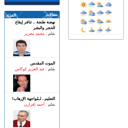
طنجة المتوسط.. إحباط محاولة
لتهريب 350 كيلوغراما من
مخدر الشيرا
مقالات
المزيد
الأربعاء 05 غشت | 11:57
نهضة طنجة .. تنافر إيقاع
غضــــب.. الجنود الإسبان
الحجر والبشر
يحتجون على الوجبات الغذائية
بقلم :
محمد بنعزيز
والساعات الإضافية في سبتة
المحتلة
الثلاثاء 04 غشت | 23:31
طنجة.. محل غير مرخص
للنجارة يعرض ساكنة حي بني
الموت المقدس
توزين لأمراض خطيرة فمن
بقلم :
عبد العزيز كوكاس
يحميه؟
الثلاثاء 04 غشت | 22:31
شحال خسرتي باش تدوز
الصيفية فطنجة؟
التعليم.. لـمُواجهة الإرهاب!
الثلاثاء 04 غشت | 20:07
بقلم :
أحمد إفزارن
توضيـــح.. "غوغل مابس"
يُصنِّف سبتة ومليلية كـ"مناطق
متنازع عليها"