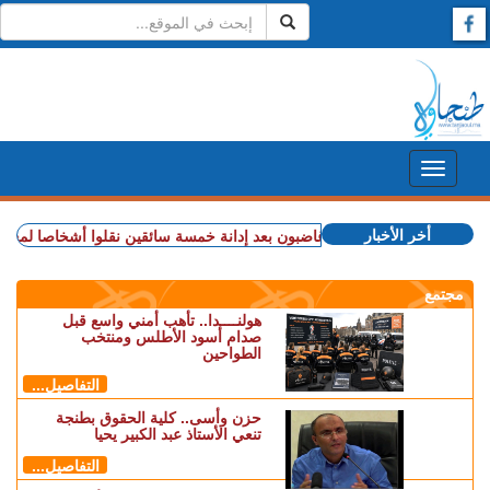
أخر الأخبار
+ مهنيو الطاكسيات غاضبون بعد إدانة خمسة سائقين نقلوا أشخاصا لمعبر باب سبت
مجتمع
هولنــــدا.. تأهب أمني واسع قبل
صدام أسود الأطلس ومنتخب
الطواحين
التفاصيل...
حزن وأسى.. كلية الحقوق بطنجة
تنعي الأستاذ عبد الكبير يحيا
التفاصيل...