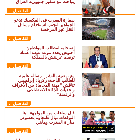
يتباحث مع سفير جمهورية العراق
التفاصيل...
سفارة المغرب في المكسيك تدعو
الجماهير لتجنب استخدام وسائل
النقل غير المرخصة
التفاصيل...
استجابة لمطالب المواطنين..
أخنوش يحدد موعد عودة اعتماد
توقيت غرينتش بالمملكة
التفاصيل...
مع توصية بالنشر.. رسالة علمية
للطالب الباحث زكرياء إبراهيمي
تناقش "مهنة المحاماة بين الأعراف
وتحديات الذكاء الاصطناعي
والرقمنة"
التفاصيل...
قبل ساعات من المواجهة.. ها
التوقعات ديال طنجاوة بخصوص
مباراة المغرب وهايتي
التفاصيل...