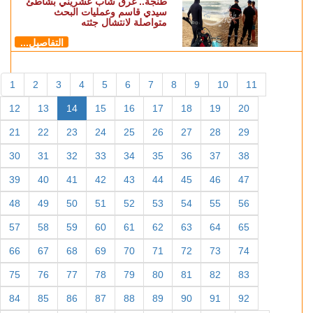
طنجة.. غرق شاب عشريني بشاطئ
سيدي قاسم وعمليات البحث
متواصلة لانتشال جثته
التفاصيل...
1
2
3
4
5
6
7
8
9
10
11
12
13
14
15
16
17
18
19
20
21
22
23
24
25
26
27
28
29
30
31
32
33
34
35
36
37
38
39
40
41
42
43
44
45
46
47
48
49
50
51
52
53
54
55
56
57
58
59
60
61
62
63
64
65
66
67
68
69
70
71
72
73
74
75
76
77
78
79
80
81
82
83
84
85
86
87
88
89
90
91
92