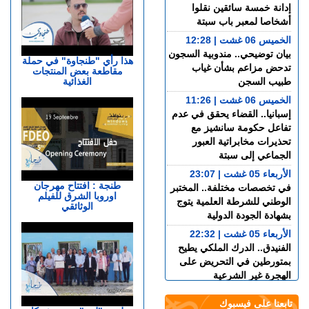
إدانة خمسة سائقين نقلوا
أشخاصا لمعبر باب سبتة
الخميس 06 غشت | 12:28
بيان توضيحي.. مندوبية السجون
هذا رأي "طنجاوة" في حملة
تدحض مزاعم بشأن غياب
مقاطعة بعض المنتجات
الغذائية
طبيب السجن
الخميس 06 غشت | 11:26
إسبانيا.. القضاء يحقق في عدم
تفاعل حكومة سانشيز مع
تحذيرات مخابراتية العبور
الجماعي إلى سبتة
الأربعاء 05 غشت | 23:07
طنجة : افتتاح مهرجان
في تخصصات مختلفة.. المختبر
اوروبا الشرق للفيلم
الوطني للشرطة العلمية يتوج
الوثائقي
بشهادة الجودة الدولية
الأربعاء 05 غشت | 22:32
الفنيدق.. الدرك الملكي يطيح
بمتورطين في التحريض على
الهجرة غير الشرعية
الأربعاء 05 غشت | 19:54
تابعنا على فيسبوك
حيلة جديدة.. معطيات أمنية