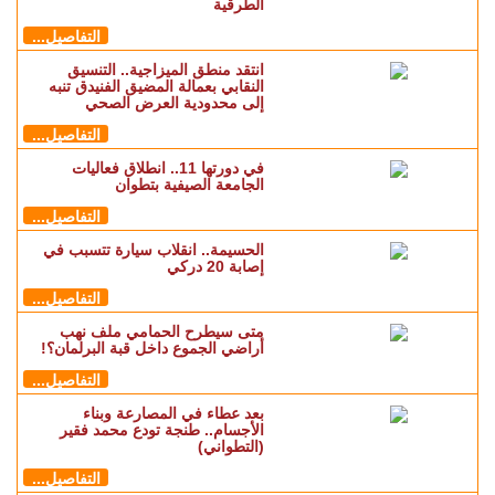
الطرقية
التفاصيل...
انتقد منطق الميزاجية.. التنسيق
النقابي بعمالة المضيق الفنيدق تنبه
إلى محدودية العرض الصحي
التفاصيل...
في دورتها 11.. انطلاق فعاليات
الجامعة الصيفية بتطوان
التفاصيل...
الحسيمة.. انقلاب سيارة تتسبب في
إصابة 20 دركي
التفاصيل...
متى سيطرح الحمامي ملف نهب
أراضي الجموع داخل قبة البرلمان؟!
التفاصيل...
بعد عطاء في المصارعة وبناء
الأجسام.. طنجة تودع محمد فقير
(التطواني)
التفاصيل...