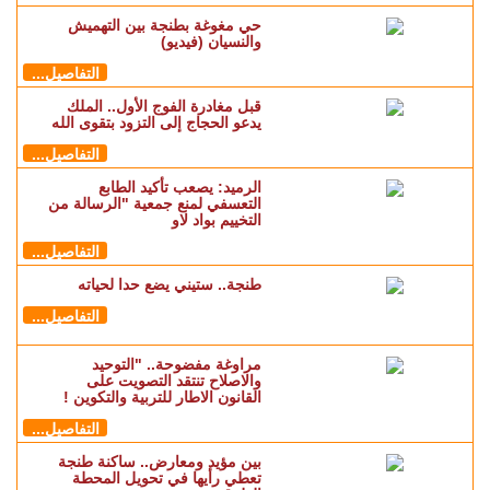
حي مغوغة بطنجة بين التهميش
والنسيان (فيديو)
التفاصيل...
قبل مغادرة الفوج الأول.. الملك
يدعو الحجاج إلى التزود بتقوى الله
التفاصيل...
الرميد: يصعب تأكيد الطابع
التعسفي لمنع جمعية "الرسالة من
التخييم بواد لاو
التفاصيل...
طنجة.. ستيني يضع حدا لحياته
التفاصيل...
مراوغة مفضوحة.. "التوحيد
والاصلاح تنتقد التصويت على
القانون الاطار للتربية والتكوين !
التفاصيل...
بين مؤيد ومعارض.. ساكنة طنجة
تعطي رأيها في تحويل المحطة