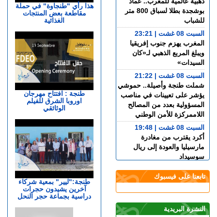
ذهبية عالمية للمغرب.. عماد
هذا رأي "طنجاوة" في حملة
بوشجدة بطلا لسباق 800 متر
مقاطعة بعض المنتجات
الغذائية
للشباب
السبت 08 غشت | 23:21
المغرب يهزم جنوب إفريقيا
ويبلغ المربع الذهبي لـ«كان
السيدات»
السبت 08 غشت | 21:22
شملت طنجة وأصيلة.. حموشي
طنجة : افتتاح مهرجان
يؤشر على تعيينات في مناصب
اوروبا الشرق للفيلم
المسؤولية بعدد من المصالح
الوثائقي
اللاممركزة للأمن الوطني
السبت 08 غشت | 19:48
أكرد يقترب من مغادرة
مارسيليا والعودة إلى ريال
سوسيداد
السبت 08 غشت | 17:48
تابعنا على فيسبوك
قضية الصحراء المغربية..
طنجة:"ليير" بمعية شركاء
آخرين يشيدون حجرات
كولومبيا تعلن تغييرا في موقفها
دراسية بجماعة حجر النحل
وتعترف بسيادة المغرب على
صحرائه
النشرة البريدية