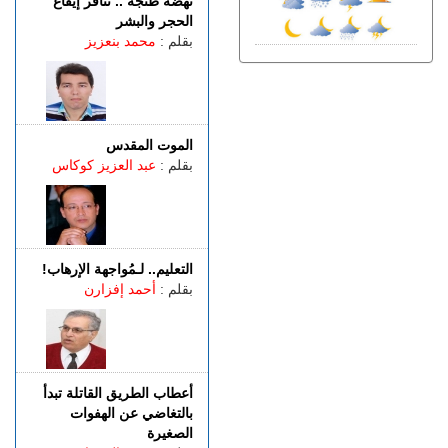
نهضة طنجة .. تنافر إيقاع
إسبانيا.. الشرطة تعلن تفكيك
الحجر والبشر
واحدة من أكبر شبكات تهريب
بقلم :
محمد بنعزيز
المهاجرين عبر المتوسط
(فيديو)
الجمعة 07 غشت | 21:06
طنجة.. مصرع شابة عشرينية
غرقا داخل بحيرة بمنطقة
الموت المقدس
الگوارت
بقلم :
عبد العزيز كوكاس
الجمعة 07 غشت | 20:08
باستخدام مفاتيح مزورة..
سرقة منازل تطيح بشخصين
في قبضة الشرطة
التعليم.. لـمُواجهة الإرهاب!
الجمعة 07 غشت | 18:49
بقلم :
أحمد إفزارن
طنجة.. العثور على جثة أربعيني
معلقة بواسطة حبل داخل غابة
بالكوارت
أعطاب الطريق القاتلة تبدأ
بالتغاضي عن الهفوات
الصغيرة