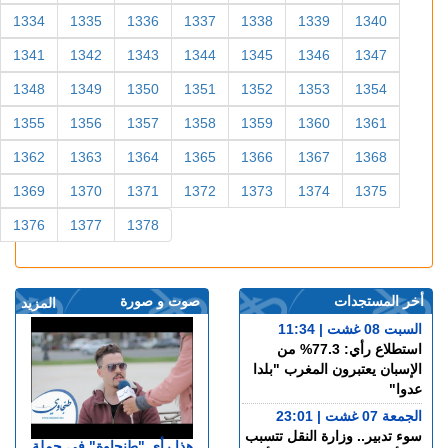
1334
1335
1336
1337
1338
1339
1340
1341
1342
1343
1344
1345
1346
1347
1348
1349
1350
1351
1352
1353
1354
1355
1356
1357
1358
1359
1360
1361
1362
1363
1364
1365
1366
1367
1368
1369
1370
1371
1372
1373
1374
1375
1376
1377
1378
أخر المستجدات
صوت و صورة
المزيد
السبت 08 غشت | 11:34
استطلاع رأي: 77.3% من
الإسبان يعتبرون المغرب "بلدا
عدوا"
الجمعة 07 غشت | 23:01
سوء تدبير.. وزارة النقل تتسبب
هذا رأي "طنجاوة" في حملة