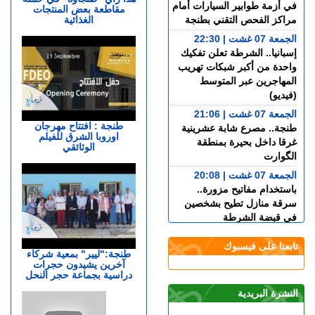
في أزمة طوابير السيارات أمام
مقاطعة بعض المنتجات
الغذائية
مراكز الفحص التقني بطنجة
الجمعة 07 غشت | 22:30
إسبانيا.. الشرطة تعلن تفكيك
واحدة من أكبر شبكات تهريب
المهاجرين عبر المتوسط
(فيديو)
الجمعة 07 غشت | 21:06
طنجة : افتتاح مهرجان
طنجة.. مصرع شابة عشرينية
اوروبا الشرق للفيلم
غرقا داخل بحيرة بمنطقة
الوثائقي
الگوارت
الجمعة 07 غشت | 20:08
باستخدام مفاتيح مزورة..
سرقة منازل تطيح بشخصين
في قبضة الشرطة
الجمعة 07 غشت | 18:49
تابعنا على فيسبوك
طنجة.. العثور على جثة أربعيني
طنجة:"ليير" بمعية شركاء
آخرين يشيدون حجرات
معلقة بواسطة حبل داخل غابة
دراسية بجماعة حجر النحل
بالكوارت
النشرة البريدية
الجمعة 07 غشت | 17:15
وصفتها بـ"المفبركة".. حركة