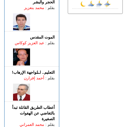
شوارع طنجة.. تكنولوجيا مغربية
الحجر والبشر
متقدمة في خدمة الأمن
بقلم :
محمد بنعزيز
الخميس 06 غشت | 21:01
فرنســـا.. موجة الحر المستمرة
ترفع خطر اندلاع حرائق الغابات
إلى أعلى مستوى
الموت المقدس
الخميس 06 غشت | 18:06
بقلم :
عبد العزيز كوكاس
الربـــاط.. تفاصيل ترؤس
إنفانتينو اجتماعا لقيادة الفيفا
الخميس 06 غشت | 14:10
مهنيو الطاكسيات غاضبون بعد
إدانة خمسة سائقين نقلوا
التعليم.. لـمُواجهة الإرهاب!
أشخاصا لمعبر باب سبتة
بقلم :
أحمد إفزارن
أعطاب الطريق القاتلة تبدأ
بالتغاضي عن الهفوات
الصغيرة
بقلم :
محمد العمراني