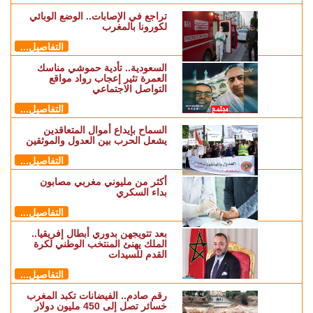
تراجع في الإصابات.. الوضع الوبائي
لكورونا بالمغرب
التفاصيل...
السعودية.. تأدية حموشي مناسك
العمرة تثير إعجاب رواد مواقع
التواصل الاجتماعي
التفاصيل...
السماح بإيداع أموال المتعاقدين
يشعل الحرب بين العدول والموثقين
التفاصيل...
أكثر من مليوني مغربي مصابون
بداء السكري
التفاصيل...
بعد تتويجهن بدوري أبطال إفريقيا..
الملك يهنئ المنتخب الوطني لكرة
القدم للسيدات
التفاصيل...
رقم صادم.. الفيضانات تكبد المغرب
خسائر تصل إلى 450 مليون دولار