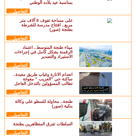
بمناسبة عيد بلاده الوطني
التفاصيل...
على مساحة تفوف 6 آلاف متر
مربع.. افتتاح مدرسة للشرطة
بطنجة (صور)
التفاصيل...
ميناء طنجة المتوسط.. اعتماد
الرقمنة بشكل كامل في إجراءات
الاستيراد والتصدير
التفاصيل...
انعدام الانارة وغياب طريق معبدة..
ساكنة حي "العزيب " مغوغة
تطالب المسؤولين بالتدخل العاجل
التفاصيل...
طنجة.. محاولة للسطو على وكالة
بنكية (صور)
التفاصيل...
السلطات تفرق المتظاهرين بطنجة
التفاصيل...