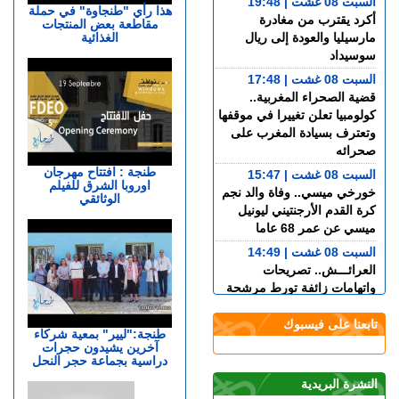
السبت 08 غشت | 19:48
هذا رأي "طنجاوة" في حملة
أكرد يقترب من مغادرة
مقاطعة بعض المنتجات
الغذائية
مارسيليا والعودة إلى ريال
سوسيداد
السبت 08 غشت | 17:48
قضية الصحراء المغربية..
كولومبيا تعلن تغييرا في موقفها
وتعترف بسيادة المغرب على
صحرائه
طنجة : افتتاح مهرجان
السبت 08 غشت | 15:47
اوروبا الشرق للفيلم
خورخي ميسي.. وفاة والد نجم
الوثائقي
كرة القدم الأرجنتيني ليونيل
ميسي عن عمر 68 عاما
السبت 08 غشت | 14:49
العرائـــش.. تصريحات
واتهامات زائفة تورط مرشحة
للهجرة السرية
تابعنا على فيسبوك
السبت 08 غشت | 12:40
طنجة:"ليير" بمعية شركاء
آخرين يشيدون حجرات
طنجة.. حادث مروع بطريق
دراسية بجماعة حجر النحل
أحرارين ينهي حياة سائق سيارة
أجرة ويصيب آخرين بجروح
النشرة البريدية