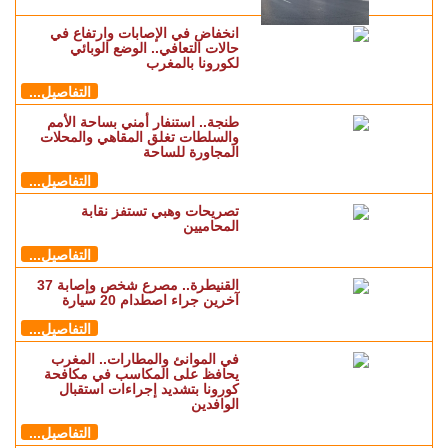
انخفاض في الإصابات وارتفاع في
حالات التعافي.. الوضع الوبائي
لكورونا بالمغرب
التفاصيل...
طنجة.. استنفار أمني بساحة الأمم
والسلطات تغلق المقاهي والمحلات
المجاورة للساحة
التفاصيل...
تصريحات وهبي تستفز نقابة
المحاميين
التفاصيل...
القنيطرة.. مصرع شخص وإصابة 37
آخرين جراء اصطدام 20 سيارة
التفاصيل...
في الموانئ والمطارات.. المغرب
يحافظ على المكاسب في مكافحة
كورونا بتشديد إجراءات استقبال
الوافدين
التفاصيل...