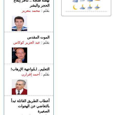
نهضة طنجة .. تنافر إيقاع
الجمعة 07 غشت | 18:49
الحجر والبشر
طنجة.. العثور على جثة أربعيني
بقلم :
محمد بنعزيز
معلقة بواسطة حبل داخل غابة
بالكوارت
الجمعة 07 غشت | 17:15
وصفتها بـ"المفبركة".. حركة
"جيل زد 212" تتبرأ من
الموت المقدس
منشورات تحرض على النزول
بقلم :
عبد العزيز كوكاس
إلى الشارع
الجمعة 07 غشت | 14:52
تفوق الـ40 درجة.. المغرب
يواجه موجة حر
التعليم.. لـمُواجهة الإرهاب!
الجمعة 07 غشت | 13:07
بقلم :
أحمد إفزارن
طنجة.. فيديو متداول يقود إلى
توقيف شخصين للاشتباه في
الفرار من محطة وقود دون أداء
أعطاب الطريق القاتلة تبدأ
بالتغاضي عن الهفوات
الصغيرة