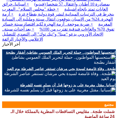
بمصادرة 10 أطنان واعتقال 57 شخصا (فيديو)
+ إسبانيا..حرائق
الغابات تمتد باتجاه إشبيلية
+ خطة "مجلس السلام".. المغرب
ينخرط في الترتيبات الميدانية لنشر قوة دولية بقطاع غزة
+ أزمة
الهجرة..24% من الإسبان يتوقعون انتقال سبتة ومليلية إلى السيادة
المغربية
+ ضربة موجعة.. أزمة الهجرة تُكبد اقتصاد سبتة خسائر
تفوق 70% وإلغاءات فندقية تقترب من 100%
+ بعد أحداث سبتة..
الاتحاد الأوروبي يدعو “ميتا” و”تيك توك” إلى التصدي للتضليل
الإعلامي والأخبار الزائفة
أخر الأخبار
استحسنها المواطنون.. حملة لتحرير الملك العمومي بشاطئ أشقار بطنجة
طنجة.. وفاة غامضة لسيدة بحي مرشان تستنفر عناصر الشرطة يوم العيد
إسبانيا..مقتل مغربية على يد زوجها قبل أن يسلم نفسه للشرطة
مجتمع
شملت طنجة.. مقاييس التساقطات المطرية بالمملكة خلال الـ
24 ساعة الماضية