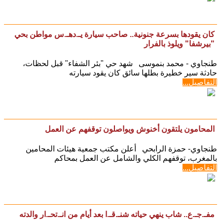
كان يقودها بسرعة جنونية.. صاحب سيارة يـ.دهـ.س مواطن بحي
"بيرشفا" ويلوذ بالفرار
طنجاوي - محمد بنموسى شهد حي "بئر الشفاء" قبل لحظات،
حادثة سير خطيرة بطلها سائق كان يقود سيارته
التفاصيل...
المحامون يلتقون أخنوش ويواصلون توقفهم عن العمل
طنجاوي- حمزة الرابحي أعلن مكتب جمعية هيئات المحامين
بالمغرب، توقفهم الكلي والشامل عن العمل بمحاكم
التفاصيل...
مفـ.جـ.ع.. شاب ينهي حياته شنـ.قـ.ا بعد أيام من انـ.تحـ.ار والدته