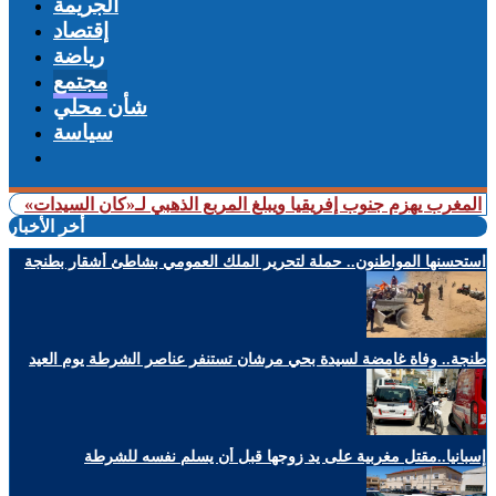
الجريمة
إقتصاد
رياضة
مجتمع
شأن محلي
سياسة
 يهزم جنوب إفريقيا ويبلغ المربع الذهبي لـ«كان السيدات»
+ شملت طن
أخر الأخبار
استحسنها المواطنون.. حملة لتحرير الملك العمومي بشاطئ أشقار بطنجة
طنجة.. وفاة غامضة لسيدة بحي مرشان تستنفر عناصر الشرطة يوم العيد
إسبانيا..مقتل مغربية على يد زوجها قبل أن يسلم نفسه للشرطة