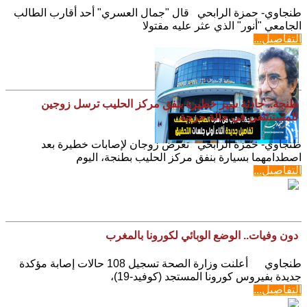
طنجاوي- حمزة الرابحي قال "جمال العسري" أحد أقارب الطالب
الجامعي "أنور" الذي عثر عليه مقتولا
التفاصيل...
طنجة.. حادثة سير خطيرة بنفق مركز الحليب ترسل زوجين
للمستشفى في حالة حرجة
طنجاوي- حمزة الرابحي تعرض زوجان لإصابات خطيرة بعد
اصطدامهما بسيارة بنفق مركز الحليب بطنجة، اليوم
التفاصيل...
دون وفيات.. الوضع الوبائي لكورونا بالمغرب
طنجاوي أعلنت وزارة الصحة تسجيل 108 حالات إصابة مؤكدة
جديدة بفيروس كورونا المستجد (كوفيد-19)،
التفاصيل...