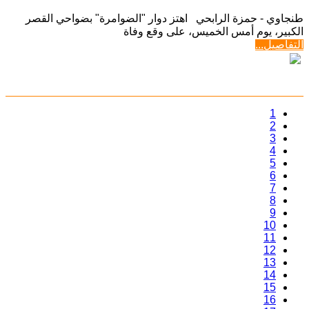
طنجاوي - حمزة الرابحي اهتز دوار "الضوامرة" بضواحي القصر
الكبير، يوم أمس الخميس، على وقع وفاة
التفاصيل...
1
2
3
4
5
6
7
8
9
10
11
12
13
14
15
16