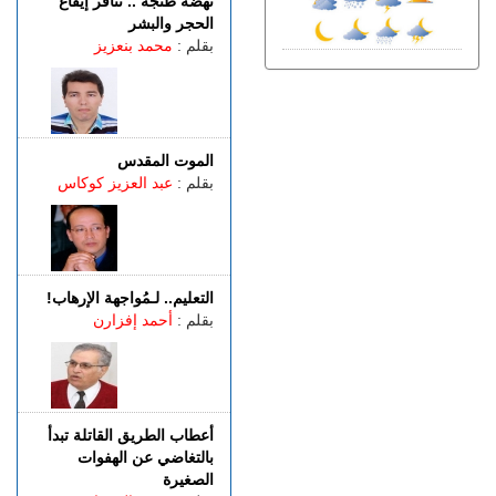
نهضة طنجة .. تنافر إيقاع
الجمعة 07 غشت | 18:49
الحجر والبشر
طنجة.. العثور على جثة أربعيني
بقلم :
محمد بنعزيز
معلقة بواسطة حبل داخل غابة
بالكوارت
الجمعة 07 غشت | 17:15
وصفتها بـ"المفبركة".. حركة
"جيل زد 212" تتبرأ من
الموت المقدس
منشورات تحرض على النزول
بقلم :
عبد العزيز كوكاس
إلى الشارع
الجمعة 07 غشت | 14:52
تفوق الـ40 درجة.. المغرب
يواجه موجة حر
التعليم.. لـمُواجهة الإرهاب!
الجمعة 07 غشت | 13:07
بقلم :
أحمد إفزارن
طنجة.. فيديو متداول يقود إلى
توقيف شخصين للاشتباه في
الفرار من محطة وقود دون أداء
أعطاب الطريق القاتلة تبدأ
بالتغاضي عن الهفوات
الصغيرة