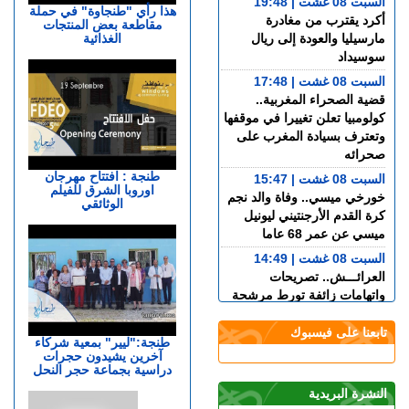
السبت 08 غشت | 19:48
هذا رأي "طنجاوة" في حملة
أكرد يقترب من مغادرة
مقاطعة بعض المنتجات
الغذائية
مارسيليا والعودة إلى ريال
سوسيداد
السبت 08 غشت | 17:48
قضية الصحراء المغربية..
كولومبيا تعلن تغييرا في موقفها
وتعترف بسيادة المغرب على
صحرائه
طنجة : افتتاح مهرجان
السبت 08 غشت | 15:47
اوروبا الشرق للفيلم
خورخي ميسي.. وفاة والد نجم
الوثائقي
كرة القدم الأرجنتيني ليونيل
ميسي عن عمر 68 عاما
السبت 08 غشت | 14:49
العرائـــش.. تصريحات
واتهامات زائفة تورط مرشحة
للهجرة السرية
تابعنا على فيسبوك
السبت 08 غشت | 12:40
طنجة:"ليير" بمعية شركاء
آخرين يشيدون حجرات
طنجة.. حادث مروع بطريق
دراسية بجماعة حجر النحل
أحرارين ينهي حياة سائق سيارة
أجرة ويصيب آخرين بجروح
النشرة البريدية