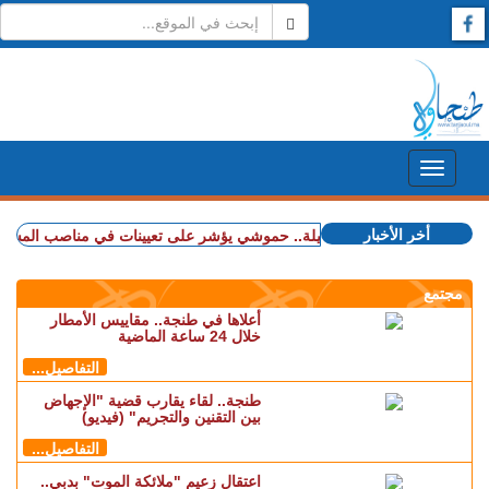
أخر الأخبار
+ شملت طنجة وأصيلة.. حموشي يؤشر على تعيينات في مناصب المسؤولية بعدد 
مجتمع
أعلاها في طنجة.. مقاييس الأمطار
خلال 24 ساعة الماضية
التفاصيل...
طنجة.. لقاء يقارب قضية "الإجهاض
بين التقنين والتجريم" (فيديو)
التفاصيل...
اعتقال زعيم "ملائكة الموت" بدبي..