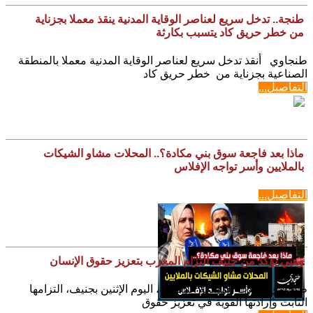
طنجة.. تدخل سريع لعناصر الوقاية المدنية ينقذ معملا بجزناية
من خطر حريق كاد يتسبب بكارثة
طنجاوي أنقذ تدخل سريع لعناصر الوقاية المدنية معملا بالمنطقة
الصناعية بجزناية من خطر حريق كاد
التفاصيل...
ماذا بعد فاجعة سوق بني مكادة؟.. المحلات مشاو الشيكات
بالملايين وأسر تواجه الإفلاس
التفاصيل...
وهبي يؤكد من جنيف التزام المغرب بتعزيز حقوق الإنسان
طنجاوي أكدت المملكة المغربية، اليوم الإثنين بجنيف، التزامها
الثابت وإرادتها القوية في تعزيز حقوق