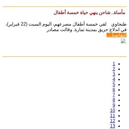
مأساة.. شاحن ينهي حياة خمسة أطفال
طنجاوي لقي خمسة أطفال مصرعهم، اليوم السبت (22 فبراير)،
في اندلاع حريق بمدينة تمارة. وقالت مصادر
التفاصيل...
1
2
3
4
5
6
7
8
9
10
11
12
13