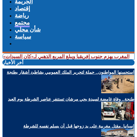
الجريمة
إقتصاد
رياضة
مجتمع
شأن محلي
سياسة
غرب يهزم جنوب إفريقيا ويبلغ المربع الذهبي لـ«كان السيدات»
+ شملت 
أخر الأخبار
استحسنها المواطنون.. حملة لتحرير الملك العمومي بشاطئ أشقار بطنجة
طنجة.. وفاة غامضة لسيدة بحي مرشان تستنفر عناصر الشرطة يوم العيد
إسبانيا..مقتل مغربية على يد زوجها قبل أن يسلم نفسه للشرطة