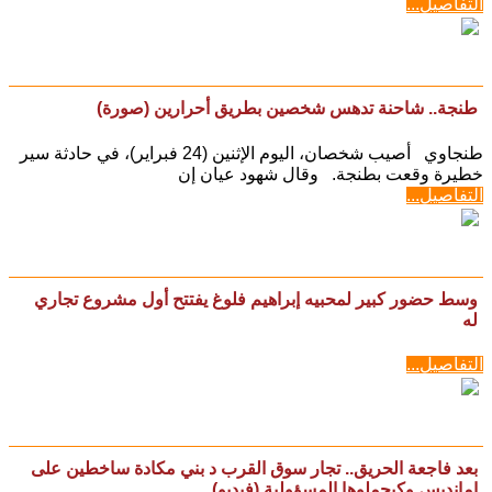
التفاصيل...
طنجة.. شاحنة تدهس شخصين بطريق أحرارين (صورة)
طنجاوي أصيب شخصان، اليوم الإثنين (24 فبراير)، في حادثة سير
خطيرة وقعت بطنجة. وقال شهود عيان إن
التفاصيل...
وسط حضور كبير لمحبيه إبراهيم فلوغ يفتتح أول مشروع تجاري
له
التفاصيل...
بعد فاجعة الحريق.. تجار سوق القرب د بني مكادة ساخطين على
امانديس وكيحملوها المسؤولية (فيديو)