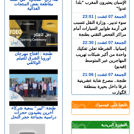
الإسبان يعتبرون المغرب "بلدا
مقاطعة بعض المنتجات
الغذائية
عدوا"
الجمعة 07 غشت | 23:01
سوء تدبير.. وزارة النقل تتسبب
في أزمة طوابير السيارات أمام
مراكز الفحص التقني بطنجة
الجمعة 07 غشت | 22:30
إسبانيا.. الشرطة تعلن تفكيك
طنجة : افتتاح مهرجان
واحدة من أكبر شبكات تهريب
اوروبا الشرق للفيلم
المهاجرين عبر المتوسط
الوثائقي
(فيديو)
الجمعة 07 غشت | 21:06
طنجة.. مصرع شابة عشرينية
غرقا داخل بحيرة بمنطقة
الگوارت
الجمعة 07 غشت | 20:08
تابعنا على فيسبوك
باستخدام مفاتيح مزورة..
طنجة:"ليير" بمعية شركاء
آخرين يشيدون حجرات
سرقة منازل تطيح بشخصين
دراسية بجماعة حجر النحل
في قبضة الشرطة
النشرة البريدية
الجمعة 07 غشت | 18:49
طنجة.. العثور على جثة أربعيني