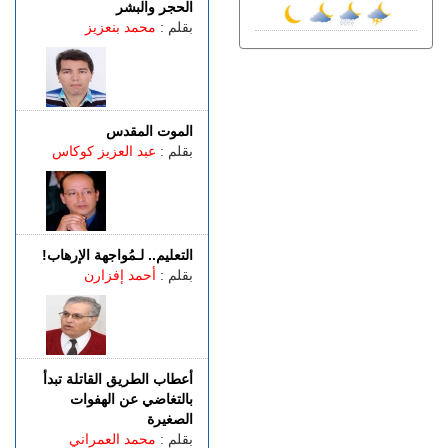
مسألة مبدأ قائمة على
الحجر والبشر
التعليمات الملكية
بقلم :
محمد بنعزيز
الخميس 06 غشت | 22:12
رسمياً “أمان” و”مدار” في
شوارع طنجة.. تكنولوجيا مغربية
متقدمة في خدمة الأمن
الموت المقدس
الخميس 06 غشت | 21:01
بقلم :
عبد العزيز كوكاس
فرنســـا.. موجة الحر المستمرة
ترفع خطر اندلاع حرائق الغابات
إلى أعلى مستوى
الخميس 06 غشت | 18:06
الربـــاط.. تفاصيل ترؤس
التعليم.. لـمُواجهة الإرهاب!
إنفانتينو اجتماعا لقيادة الفيفا
بقلم :
أحمد إفزارن
أعطاب الطريق القاتلة تبدأ
بالتغاضي عن الهفوات
الصغيرة
بقلم :
محمد العمراني