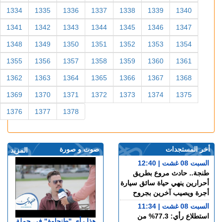
1334
1335
1336
1337
1338
1339
1340
1341
1342
1343
1344
1345
1346
1347
1348
1349
1350
1351
1352
1353
1354
1355
1356
1357
1358
1359
1360
1361
1362
1363
1364
1365
1366
1367
1368
1369
1370
1371
1372
1373
1374
1375
1376
1377
1378
أخر المستجدات
صوت و صورة
المزيد
السبت 08 غشت | 12:40
طنجة.. حادث مروع بطريق
أحرارين ينهي حياة سائق سيارة
أجرة ويصيب آخرين بجروح
السبت 08 غشت | 11:34
استطلاع رأي: 77.3% من
هذا رأي "طنجاوة" في حملة