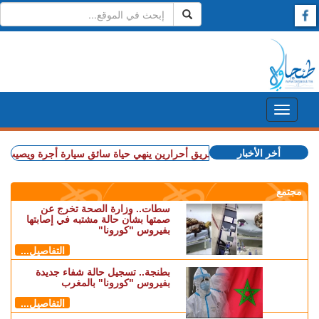
أخر الأخبار
جة.. حادث مروع بطريق أحرارين ينهي حياة سائق سيارة أجرة ويصيب آخرين بج
مجتمع
سطات.. وزارة الصحة تخرج عن
صمتها بشأن حالة مشتبه في إصابتها
بفيروس "كورونا"
التفاصيل...
بطنجة.. تسجيل حالة شفاء جديدة
بفيروس "كورونا" بالمغرب
التفاصيل...