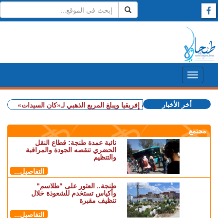
أخر الأخبار
 المغرب يهزم جنوب إفريقيا ويبلغ المربع الذهبي لـ«كان السيدات»
+ شملت طنج
مجتمع
نائبة عمدة طنجة: قطاع النقل
الحضري تنقصه الجودة والمراقبة
والتنظيم
التفاصيل...
طنجة.. العثور على "طلاسم"
وأكياس تستخدم للشعوذة خلال
تنظيف مقبرة
التفاصيل...