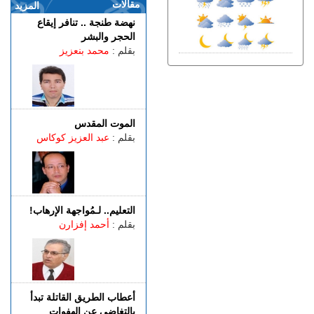
غرقا داخل بحيرة بمنطقة
مقالات
المزيد
الگوارت
نهضة طنجة .. تنافر إيقاع
الجمعة 07 غشت | 20:08
الحجر والبشر
باستخدام مفاتيح مزورة..
بقلم :
محمد بنعزيز
سرقة منازل تطيح بشخصين
في قبضة الشرطة
الجمعة 07 غشت | 18:49
طنجة.. العثور على جثة أربعيني
معلقة بواسطة حبل داخل غابة
الموت المقدس
بالكوارت
بقلم :
عبد العزيز كوكاس
الجمعة 07 غشت | 17:15
وصفتها بـ"المفبركة".. حركة
"جيل زد 212" تتبرأ من
منشورات تحرض على النزول
التعليم.. لـمُواجهة الإرهاب!
إلى الشارع
بقلم :
أحمد إفزارن
الجمعة 07 غشت | 14:52
تفوق الـ40 درجة.. المغرب
يواجه موجة حر
أعطاب الطريق القاتلة تبدأ
بالتغاضي عن الهفوات