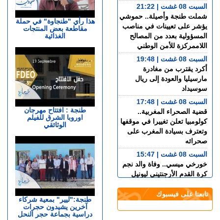
السبت 08 غشت | 21:22
شملت طنجة وأصيلة.. حموشي
هذا رأي "طنجاوة" في حملة
يؤشر على تعيينات في مناصب
مقاطعة بعض المنتجات
الغذائية
المسؤولية بعدد من المصالح
اللاممركزة للأمن الوطني
السبت 08 غشت | 19:48
أكرد يقترب من مغادرة
مارسيليا والعودة إلى ريال
سوسيداد
السبت 08 غشت | 17:48
طنجة : افتتاح مهرجان
قضية الصحراء المغربية..
اوروبا الشرق للفيلم
كولومبيا تعلن تغييرا في موقفها
الوثائقي
وتعترف بسيادة المغرب على
صحرائه
السبت 08 غشت | 15:47
خورخي ميسي.. وفاة والد نجم
كرة القدم الأرجنتيني ليونيل
ميسي عن عمر 68 عاما
تابعنا على فيسبوك
السبت 08 غشت | 14:49
طنجة:"ليير" بمعية شركاء
آخرين يشيدون حجرات
العرائـــش.. تصريحات
دراسية بجماعة حجر النحل
واتهامات زائفة تورط مرشحة