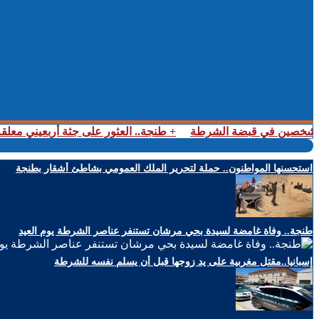
ح بشخصين في قبضة الشرطة
+ طنجة.. العثور على جثة أربعيني معلق
استحسنها المواطنون.. حملة لتحرير الملك العمومي بشاطئ أشقار بطنجة
طنجة.. وفاة غامضة لسيدة بحي مرشان تستنفر عناصر الشرطة يوم العيد
إسبانيا..مقتل مغربية على يد زوجها قبل أن يسلم نفسه للشرطة