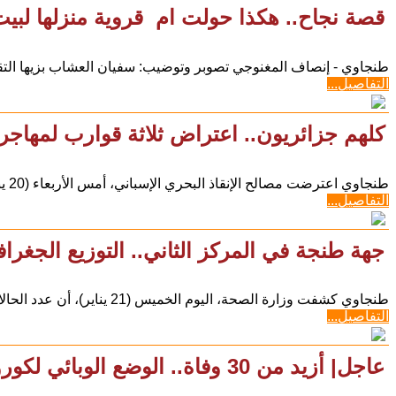
قصة نجاح.. هكذا حولت ام قروية منزلها لبي
طنجاوي - إنصاف المغنوجي تصوبر وتوضيب: سفيان العشاب بزيها التقلي
التفاصيل...
كلهم جزائريون.. اعتراض ثلاثة قوارب لمهاجر
طنجاوي اعترضت مصالح الإنقاذ البحري الإسباني، أمس الأربعاء (20 يناير)، ثلاثة قوارب مطاطية كانت تقل 46 مهاجرا
التفاصيل...
جهة طنجة في المركز الثاني.. التوزيع الجغرا
طنجاوي كشفت وزارة الصحة، اليوم الخميس (21 يناير)، أن عدد الحالات المؤكدة بفيروس كورونا المستجد (كوفيد 19)، وصل
التفاصيل...
عاجل| أزيد من 30 وفاة.. الوضع الوبائي لكورونا بالمغرب