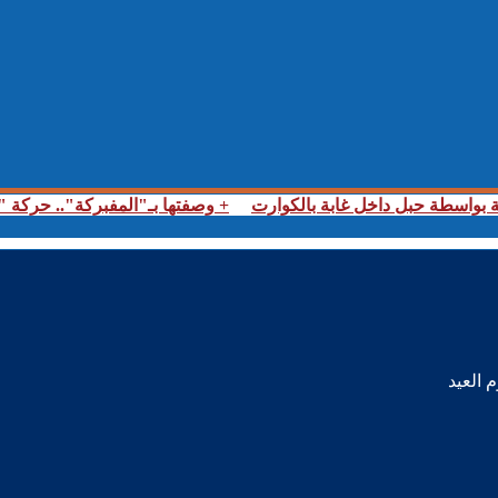
ة بواسطة حبل داخل غابة بالكوارت
+ وصفتها بـ"المفبركة".. حركة "جيل زد 212" تتبرأ من منشورات تحرض على 