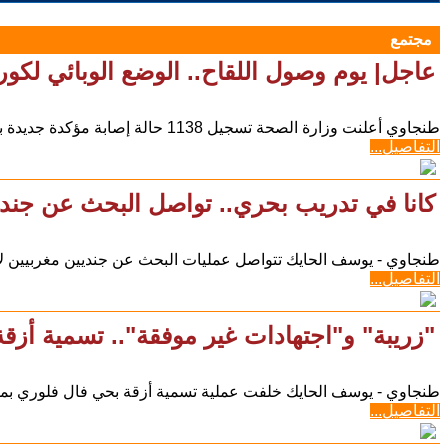
مجتمع
عاجل| يوم وصول اللقاح.. الوضع الوبائي لكور
طنجاوي أعلنت وزارة الصحة تسجيل 1138 حالة إصابة مؤكدة جديدة بفيروس كورونا المستجد (كوفيد-19)، خلال 24 ساعة
التفاصيل...
كانا في تدريب بحري.. تواصل البحث عن جند
طنجاوي - يوسف الحايك تتواصل عمليات البحث عن جنديين مغربيين لا
التفاصيل...
"زريبة" و"اجتهادات غير موفقة".. تسمية أزق
طنجاوي - يوسف الحايك خلفت عملية تسمية أزقة بحي فال فلوري بمق
التفاصيل...