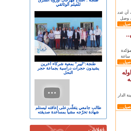
للفيلم الوثائقي
، اليوم الاثنين (24 ماي)، أن عدد
اصيل...
.
حالة إصابة مؤكدة
اصيل...
طنجة:"ليير" بمعية شركاء آخرين
يشيدون حجرات دراسية بجماعة حجر
تم تداوله
النحل
ه
سجن المحلي عين السبع 1 بمدينة الدار
اصيل...
طالب جامعي يتغلّب على إعاقته ليستلم
شهادة تخرّجه مشياً بمساعدة صديقته
إعلانات