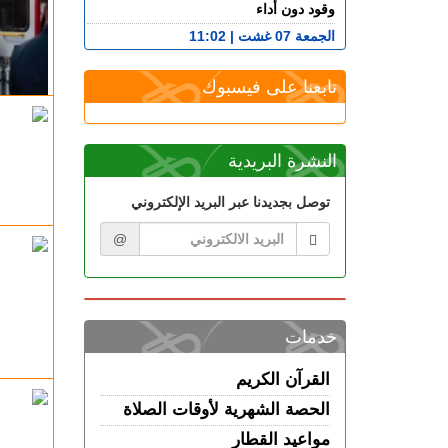
وقود دون أداء
الجمعة 07 غشت | 11:02
رسميـــا.. إلغاء المباراة الودية بين اتحاد
طنجة وبرشلونة
تابعنا على فيسبوك
الخميس 06 غشت | 23:12
مصدر دبلوماسي: إعادة القاصرين غير
المرفوقين مسألة مبدأ قائمة على التعليمات
النشرة البريدية
الملكية
الخميس 06 غشت | 22:12
توصل بجديدنا عبر البريد الإلكتروني
رسمياً “أمان” و”مدار” في شوارع طنجة..
تكنولوجيا مغربية متقدمة في خدمة الأمن
@
الخميس 06 غشت | 21:01
فرنســـا.. موجة الحر المستمرة ترفع خطر
اندلاع حرائق الغابات إلى أعلى مستوى
الخميس 06 غشت | 18:06
خدمات
الربـــاط.. تفاصيل ترؤس إنفانتينو اجتماعا
لقيادة الفيفا
القرآن الكريم
الخميس 06 غشت | 14:10
الحصة الشهرية لأوقات الصلاة
مهنيو الطاكسيات غاضبون بعد إدانة خمسة
سائقين نقلوا أشخاصا لمعبر باب سبتة
مواعيد القطار