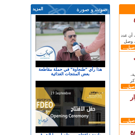
صوت و صورة
المزيد
ع
 اليوم الثلاثاء (25 ماي)، أن عدد
اصيل...
هذا رأي "طنجاوة" في حملة مقاطعة
بعض المنتجات الغذائية
ة،
كر
اصيل...
ر
اصيل...
ع
طنجة : افتتاح مهرجان اوروبا الشرق