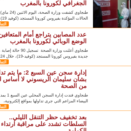
الجغرافي لكورونا بالمغرب
طنجاوي كشفت وزارة الصحة
الحالات المؤكدة بفيروس كورونا المستجد (كوفيد 19)، وصل
التف
عدد المصابين يتراجع أمام المتعافين.
الوضع الوبائي لكورونا بالمغرب
طنجاوي أعلنت وزارة الصحة تسجيل 90 
جديدة بفيروس كورونا المستجد (كوفيد-19)، خلال 24 ساعة
التف
إدارة سجن عين السبع 2: ما ي
بشأن سليمان الريسوني لا أساس ل
من الصحة
طنجاوي فندت إدارة ال
البيضاء المزاعم التي جرى تداولها بمواقع إلكترونية،
التف
بعد تخفيف حظر التنقل الليلي..
السلطات تشدد على مراقبة ارتداء
الكمامة