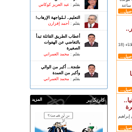
بقلم :
عبد العزيز كوكاس
اصيل...
التعليم.. لـمُواجهة الإرهاب!
بقلم :
أحمد إفزارن
..
أعطاب الطريق القاتلة تبدأ
بالتغاضي عن الهفوات
طنجاوي بعد التصريحات المسيئة التي أدلت بها يوم الثلاثاء (18
الصغيرة
بقلم :
محمد العمراني
اصيل...
طنجة... أكبر من الوالي
وأكبر من العمدة
بقلم :
محمد العمراني
اصيل...
ا..
كاريكاتير
المزيد
رة
إبراهيم
اصيل...