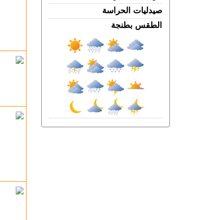
الخميس 06 غشت | 12:28
صيدليات الحراسة
بيان توضيحي.. مندوبية السجون تدحض
الطقس بطنجة
مزاعم بشأن غياب طبيب السجن
الخميس 06 غشت | 11:26
إسبانيا.. القضاء يحقق في عدم تفاعل
حكومة سانشيز مع تحذيرات مخابراتية
العبور الجماعي إلى سبتة
الأربعاء 05 غشت | 23:07
في تخصصات مختلفة.. المختبر الوطني
للشرطة العلمية يتوج بشهادة الجودة الدولية