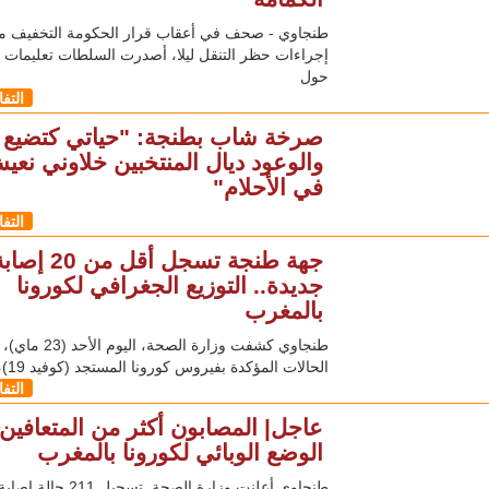
طنجاوي - صحف في أعقاب قرار الحكومة التخفيف م
إجراءات حظر التنقل ليلا، أصدرت السلطات تعليمات
حول
التف
صرخة شاب بطنجة: "حياتي كتضيع
والوعود ديال المنتخبين خلاوني نعي
في الأحلام"
التف
جهة طنجة تسجل أقل من 20 إص
جديدة.. التوزيع الجغرافي لكورونا
بالمغرب
طنجاوي كشفت وزارة الصحة، ال
الحالات المؤكدة بفيروس كورونا المستجد (كوفيد 19)، وصل
التف
عاجل| المصابون أكثر من المتعافين.
الوضع الوبائي لكورونا بالمغرب
طنجاوي أعلنت وزارة الصحة تسجيل 