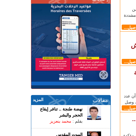
ن
 مشددة
اصيل...
ش
اصيل...
ابة
يوم الأحد (23 ماي)، أن عدد
مقالات
المزيد
اصيل...
نهضة طنجة .. تنافر إيقاع
الحجر والبشر
.
بقلم :
محمد بنعزيز
الموت المقدس
211 حالة إصابة مؤكدة