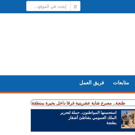
متابعات
فريق العمل
ة.. مصرع شابة عشرينية غرقا داخل بحيرة بمنطقة الگوارت
+ باستخدام مفات
استحسنها المواطنون.. حملة لتحرير
الملك العمومي بشاطئ أشقار
بطنجة