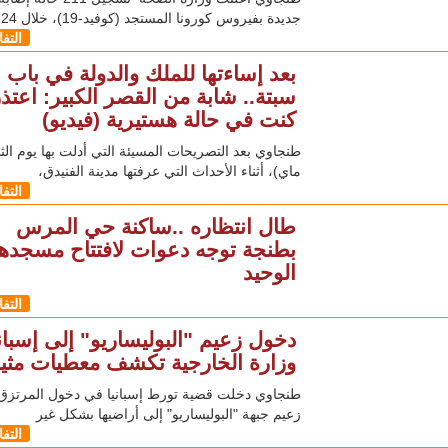
جديدة بفيروس كورونا المستجد (كوفيد-19)، خلال 24 ساعة
التف
بعد إساءتها للملك والدولة في باب
سبتة.. شابة من القصر الكبير: اعتذر
كنت في حالة هستيرية (فيديو)
ماي)، أثناء الأحداث التي عرفتها مدينة الفنيدق،
التف
طال انتظاره ..ساكنة حي المرس
بطنجة توجه دعوات لافتتاح مسجدها
الوحيد
التف
دخول زعيم "البوليساريو" إلى إسباني
وزارة الخارجية تكشف معطيات مثي
طنجاوي دخلت قضية تورط إسبانيا في دخول المرتزق 
زعيم جبهة "البوليساريو" إلى أراضيها بشكل غير
التف