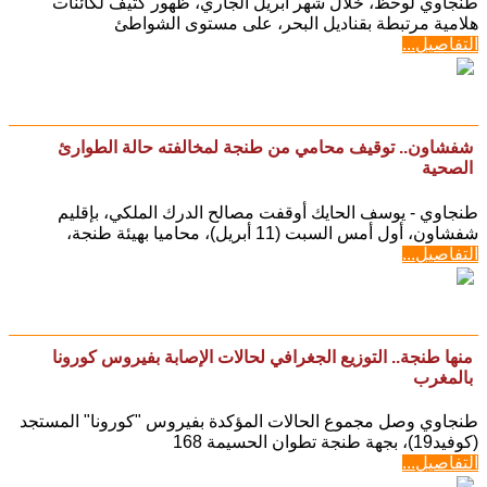
طنجاوي لوحظ، خلال شهر أبريل الجاري، ظهور كثيف لكائنات
هلامية مرتبطة بقناديل البحر، على مستوى الشواطئ
التفاصيل...
شفشاون.. توقيف محامي من طنجة لمخالفته حالة الطوارئ
الصحية
طنجاوي - يوسف الحايك أوقفت مصالح الدرك الملكي، بإقليم
شفشاون، أول أمس السبت (11 أبريل)، محاميا بهيئة طنجة،
التفاصيل...
منها طنجة.. التوزيع الجغرافي لحالات الإصابة بفيروس كورونا
بالمغرب
طنجاوي وصل مجموع الحالات المؤكدة بفيروس "كورونا" المستجد
(كوفيد19)، بجهة طنجة تطوان الحسيمة 168
التفاصيل...