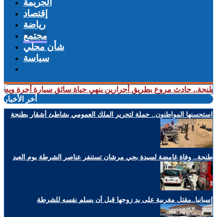
الجريمة
إقتصاد
رياضة
مجتمع
شأن محلي
سياسة
 حادث مروع بطريق أحرارين ينهي حياة سائق سيارة أجرة ويصيب آخرين
أخر الأخبار
استحسنها المواطنون.. حملة لتحرير الملك العمومي بشاطئ أشقار بطنجة
طنجة.. وفاة غامضة لسيدة بحي مرشان تستنفر عناصر الشرطة يوم العيد
إسبانيا..مقتل مغربية على يد زوجها قبل أن يسلم نفسه للشرطة