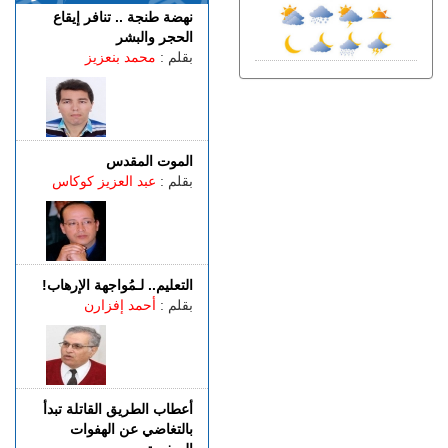
مارسيليا والعودة إلى ريال
نهضة طنجة .. تنافر إيقاع
سوسيداد
الحجر والبشر
السبت 08 غشت | 17:48
بقلم :
محمد بنعزيز
قضية الصحراء المغربية..
كولومبيا تعلن تغييرا في موقفها
وتعترف بسيادة المغرب على
صحرائه
السبت 08 غشت | 15:47
الموت المقدس
خورخي ميسي.. وفاة والد نجم
بقلم :
عبد العزيز كوكاس
كرة القدم الأرجنتيني ليونيل
ميسي عن عمر 68 عاما
السبت 08 غشت | 14:49
العرائـــش.. تصريحات
التعليم.. لـمُواجهة الإرهاب!
واتهامات زائفة تورط مرشحة
بقلم :
أحمد إفزارن
للهجرة السرية
السبت 08 غشت | 12:40
طنجة.. حادث مروع بطريق
أحرارين ينهي حياة سائق سيارة
أجرة ويصيب آخرين بجروح
أعطاب الطريق القاتلة تبدأ
بالتغاضي عن الهفوات