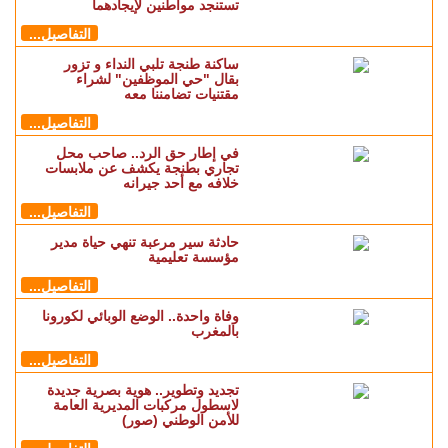
تستنجد مواطنين لإيجادهما
التفاصيل...
ساكنة طنجة تلبي النداء و تزور
بقال "حي الموظفين" لشراء
مقتنيات تضامننا معه
التفاصيل...
في إطار حق الرد.. صاحب محل
تجاري بطنجة يكشف عن ملابسات
خلافه مع أحد جيرانه
التفاصيل...
حادثة سير مرعبة تنهي حياة مدير
مؤسسة تعليمية
التفاصيل...
وفاة واحدة.. الوضع الوبائي لكورونا
بالمغرب
التفاصيل...
تجديد وتطوير.. هوية بصرية جديدة
لاسطول مركبات المديرية العامة
للأمن الوطني (صور)