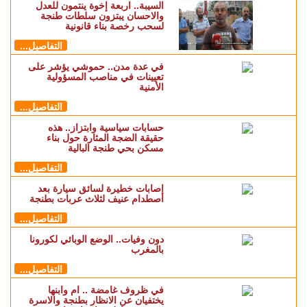
السيبة.. اربعة إخوة ينتمون للعدل
والاحسان يبتزون سلطات طنجة
لسحب رخصة بناء قانونية
التفاصيل...
في عدة مدن.. حموشي يؤشر على
تعيينات في مناصب المسؤولية
الأمنية
التفاصيل...
حسابات سياسية وابتزاز.. هذه
حقيقة الضجة المثارة حول بناء
مسكن بحي طنجة البالية
التفاصيل...
إصابات خطيرة لسائق سيارة بعد
اصطدام عنيف لثلاث عربات بطنجة
التفاصيل...
دون وفيات.. الوضع الوبائي لكورونا
بالمغرب
التفاصيل...
في ظروف غامضة .. ام وابنها
يختفيان عن الانظار بطنجة والاسرة