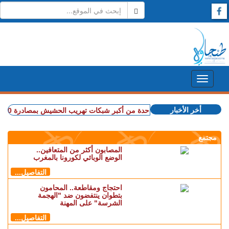
أخر الأخبار
+ إسبانيا.. تفكيك واحدة من أكبر شبكات تهريب الحشيش بمصادرة 10 أطنان واعتقال 57 شخصا (فيديو)
مجتمع
المصابون أكثر من المتعافين..
الوضع الوبائي لكورونا بالمغرب
التفاصيل...
احتجاج ومقاطعة.. المحامون
بتطوان ينتفضون ضد "الهجمة
الشرسة" على المهنة
التفاصيل...