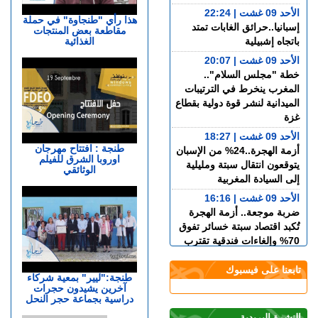
الأحد 09 غشت | 22:24
هذا رأي "طنجاوة" في حملة
إسبانيا..حرائق الغابات تمتد
مقاطعة بعض المنتجات
الغذائية
باتجاه إشبيلية
الأحد 09 غشت | 20:07
خطة "مجلس السلام"..
المغرب ينخرط في الترتيبات
الميدانية لنشر قوة دولية بقطاع
غزة
الأحد 09 غشت | 18:27
طنجة : افتتاح مهرجان
أزمة الهجرة..24% من الإسبان
اوروبا الشرق للفيلم
يتوقعون انتقال سبتة ومليلية
الوثائقي
إلى السيادة المغربية
الأحد 09 غشت | 16:16
ضربة موجعة.. أزمة الهجرة
تُكبد اقتصاد سبتة خسائر تفوق
70% وإلغاءات فندقية تقترب
من 100%
تابعنا على فيسبوك
الأحد 09 غشت | 14:32
طنجة:"ليير" بمعية شركاء
آخرين يشيدون حجرات
بعد أحداث سبتة.. الاتحاد
دراسية بجماعة حجر النحل
الأوروبي يدعو “ميتا” و”تيك
توك” إلى التصدي للتضليل
النشرة البريدية