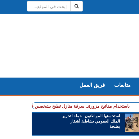
متابعات
فريق العمل
خدام مفاتيح مزورة.. سرقة منازل تطيح بشخصين في قبضة الشرطة
+ طنجة..
استحسنها المواطنون.. حملة لتحرير
الملك العمومي بشاطئ أشقار
بطنجة