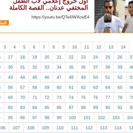
أول خروج إعلامي لاب الطفل
المختفي عدنان.. القصة الكاملة
https://youtu.be/QTe6lWXcwE4
التف
3
4
5
6
7
8
9
10
11
12
13
14
6
17
18
19
20
21
22
23
24
25
26
2
9
30
31
32
33
34
35
36
37
38
39
4
2
43
44
45
46
47
48
49
50
51
52
5
5
56
57
58
59
60
61
62
63
64
65
6
8
69
70
71
72
73
74
75
76
77
78
7
1
82
83
84
85
86
87
88
89
90
91
9
4
95
96
97
98
99
100
101
102
103
10
106
107
108
109
110
111
112
113
114
1