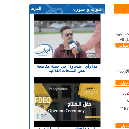
صوت و صورة
المزيد
حة بجهة
اصيل...
هذا رأي "طنجاوة" في حملة مقاطعة
بعض المنتجات الغذائية
أربعاء
اصيل...
..
ب
طنجاوي - يوسف الحايك أعلنت وزارة الصحة تسجيل 2157
اصيل...
طنجة : افتتاح مهرجان اوروبا الشرق