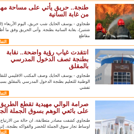
طنجة.. حريق يأتي على مساحة مه
من غابة السانية
طنجاوي - يوسف الحايك شب حريق، ا
شتنبر)، بغابة السانية بطنجة. وأتى الحريق وفق ما أظ
مقاطع
التف
انتقدت غياب رؤية واضحة.. نقابة
بطنجة تصف الدخول المدرسي
بالمقلق
طنجاوي - يوسف الحايك وصف المكتب الاقليمي للنقاب
الوطنية للتعليم بطنجة الدخول المدرسي بالمقلق بسب
تفشي
التف
صرامة الوالي مهيدية تقطع الطريق
على بائعي الوهم بسوق الجملة الجد
طنجاوي كشفت مصادر متطابقة، ان حالة من الارتياح 
اوساط تجار سوق الجملة للخضر والفواكه بطنجة، إثر إ
التف