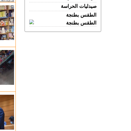
الخميس 06 غشت | 11:26
صيدليات الحراسة
إسبانيا.. القضاء يحقق في عدم تفاعل
الطقس بطنجة
حكومة سانشيز مع تحذيرات مخابراتية
العبور الجماعي إلى سبتة
الأربعاء 05 غشت | 23:07
في تخصصات مختلفة.. المختبر الوطني
للشرطة العلمية يتوج بشهادة الجودة الدولية
الأربعاء 05 غشت | 22:32
الفنيدق.. الدرك الملكي يطيح بمتورطين في
التحريض على الهجرة غير الشرعية