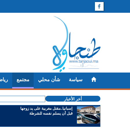
سياسة
شأن محلي
مجتمع
رياض
أخر الأخبار
إسبانيا..مقتل مغربية على يد زوجها
قبل أن يسلم نفسه للشرطة