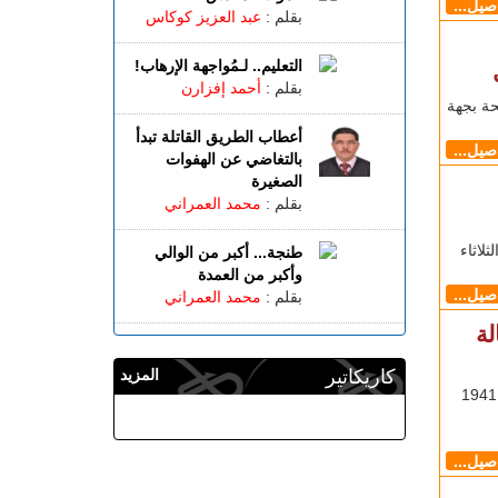
اصيل...
بقلم :
عبد العزيز كوكاس
التعليم.. لـمُواجهة الإرهاب!
بقلم :
أحمد إفزارن
حة بجهة
أعطاب الطريق القاتلة تبدأ
اصيل...
بالتغاضي عن الهفوات
الصغيرة
بقلم :
محمد العمراني
لاثاء
طنجة... أكبر من الوالي
وأكبر من العمدة
اصيل...
بقلم :
محمد العمراني
لة
كاريكاتير
المزيد
طنجاوي - يوسف الحايك أعلنت وزارة الصحة تسجيل 1941
اصيل...