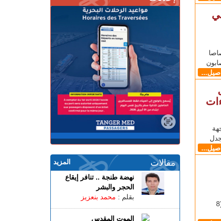
ي
اصا
ابون
اصيل...
ءات
هة
جدل
اصيل...
مقالات
المزيد
نهضة طنجة .. تنافر إيقاع
الحجر والبشر
بقلم :
محمد بنعزيز
طنجاوي صادق مجلس الوزراء الإسباني اليوم الثلاثاء (8
الموت المقدس