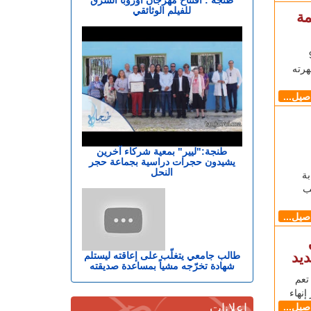
للفيلم الوثائقي
مة
ليوم الأربعاء (9
هرته
اصيل...
طنجة:"ليير" بمعية شركاء آخرين
يشيدون حجرات دراسية بجماعة حجر
النحل
ة
ب
اصيل...
يد
طالب جامعي يتغلّب على إعاقته ليستلم
شهادة تخرّجه مشياً بمساعدة صديقته
تعم
نهاء
إعلانات
اصيل...