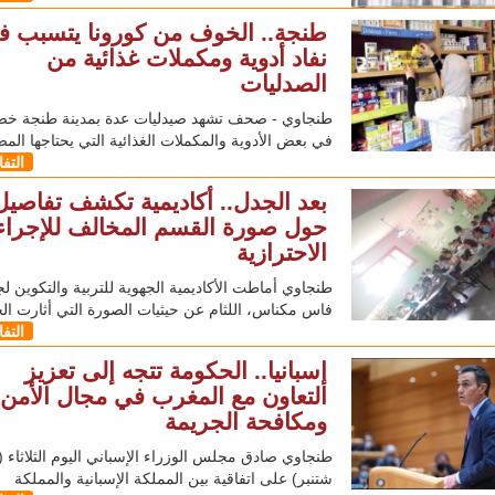
طنجة.. الخوف من كورونا يتسبب ف
نفاد أدوية ومكملات غذائية من
الصدليات
طنجاوي - صحف تشهد صيدليات عدة بمدينة طنجة خص
في بعض الأدوية والمكملات الغذائية التي يحتاجها المص
التف
بعد الجدل.. أكاديمية تكشف تفاصيل
حول صورة القسم المخالف للإجرا
الاحترازية
طنجاوي أماطت الأكاديمية الجهوية للتربية والتكوين لج
فاس مكناس، اللثام عن حيثيات الصورة التي أثارت ال
التف
إسبانيا.. الحكومة تتجه إلى تعزيز
التعاون مع المغرب في مجال الأمن
ومكافحة الجريمة
شتنبر) على اتفاقية بين المملكة الإسبانية والمملكة