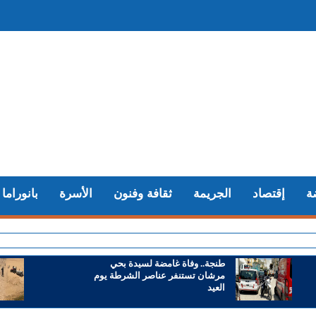
ة
إقتصاد
الجريمة
ثقافة وفنون
الأسرة
بانوراما
+ باست
طنجة.. وفاة غامضة لسيدة بحي
مرشان تستنفر عناصر الشرطة يوم
العيد