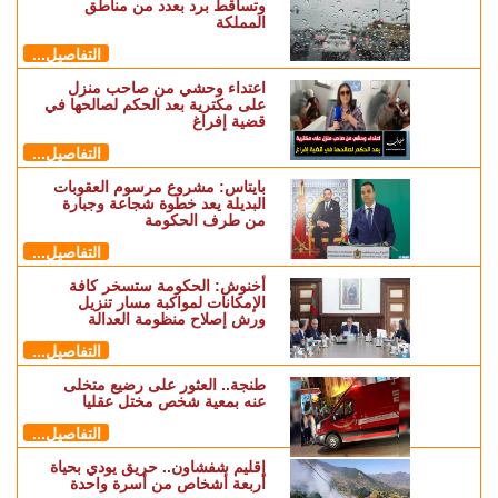
وتساقط برد بعدد من مناطق
المملكة
التفاصيل...
اعتداء وحشي من صاحب منزل
على مكترية بعد الحكم لصالحها في
قضية إفراغ
التفاصيل...
بايتاس: مشروع مرسوم العقوبات
البديلة يعد خطوة شجاعة وجبارة
من طرف الحكومة
التفاصيل...
أخنوش: الحكومة ستسخر كافة
‏الإمكانات لمواكبة مسار تنزيل
ورش إصلاح منظومة العدالة
التفاصيل...
طنجة.. العثور على رضيع متخلى
عنه بمعية شخص مختل عقليا
التفاصيل...
إقليم شفشاون.. حريق يودي بحياة
أربعة أشخاص من أسرة واحدة