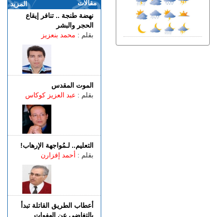
للنجارة يعرض ساكنة حي بني
مقالات
المزيد
توزين لأمراض خطيرة فمن
نهضة طنجة .. تنافر إيقاع
يحميه؟
الحجر والبشر
الثلاثاء 04 غشت | 22:31
بقلم :
محمد بنعزيز
شحال خسرتي باش تدوز
الصيفية فطنجة؟
الثلاثاء 04 غشت | 20:07
توضيـــح.. "غوغل مابس"
يُصنِّف سبتة ومليلية كـ"مناطق
الموت المقدس
متنازع عليها"
بقلم :
عبد العزيز كوكاس
الثلاثاء 04 غشت | 18:01
طنجة.. عملية أمنية نوعية تنتهي
بإيقاف مواطن فرنسي الجنسية
الثلاثاء 04 غشت | 16:09
التعليم.. لـمُواجهة الإرهاب!
بعد خمسة أيام.. الصليب الأحمر
بقلم :
أحمد إفزارن
بسبتة المحتلة يوزع الغذاء على
2000 مهاجر غالبيتهم من
أفريقيا جنوب الصحراء (فيديو)
أعطاب الطريق القاتلة تبدأ
بالتغاضي عن الهفوات