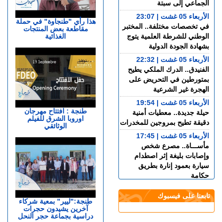
الجماعي إلى سبتة
الأربعاء 05 غشت | 23:07
هذا رأي "طنجاوة" في حملة
في تخصصات مختلفة.. المختبر
مقاطعة بعض المنتجات
الغذائية
الوطني للشرطة العلمية يتوج
بشهادة الجودة الدولية
الأربعاء 05 غشت | 22:32
الفنيدق.. الدرك الملكي يطيح
بمتورطين في التحريض على
الهجرة غير الشرعية
الأربعاء 05 غشت | 19:54
طنجة : افتتاح مهرجان
حيلة جديدة.. معطيات أمنية
اوروبا الشرق للفيلم
دقيقة تطيح بمروجين للمخدرات
الوثائقي
الأربعاء 05 غشت | 17:45
مأســـاة.. مصرع شخص
وإصابات بليغة إثر اصطدام
سيارة بعمود إنارة بطريق
حكامة
الأربعاء 05 غشت | 17:18
تابعنا على فيسبوك
صحيفة إسبانية..المغرب
طنجة:"ليير" بمعية شركاء
آخرين يشيدون حجرات
استطاع رصد الاقتحام الجماعي
دراسية بجماعة حجر النحل
لسبتة عبر القمرين الاصطناعيين