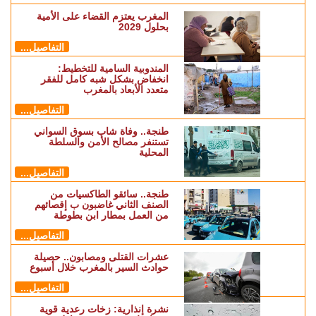
المغرب يعتزم القضاء على الأمية
بحلول 2029
التفاصيل...
المندوبية السامية للتخطيط:
انخفاض بشكل شبه كامل للفقر
متعدد الأبعاد بالمغرب
التفاصيل...
طنجة.. وفاة شاب بسوق السواني
تستنفر مصالح الأمن والسلطة
المحلية
التفاصيل...
طنجة.. سائقو الطاكسيات من
الصنف الثاني غاضبون ب إقصائهم
من العمل بمطار ابن بطوطة
التفاصيل...
عشرات القتلى ومصابون.. حصيلة
حوادث السير بالمغرب خلال أسبوع
التفاصيل...
نشرة إنذارية: زخات رعدية قوية