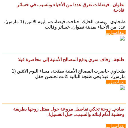
تطوان.. فيضانات تغرق عددا من الأحياء وتتسبب في خسائر
فادحة
طنجاوي - يوسف الحايك اجتاحت فيضانات، اليوم الاثنين (1 مارس)،
عددا من الأحياء بمدينة تطوان. خسائر وقالت
التفاصيل...
طنجة.. زفاف سري يدفع المصالح الأمنية إلى محاصرة فيلا
طنجاوي حاصرت المصالح الأمنية بطنجة، مساء اليوم الاثنين (1
مارس)، فيلا بحي طنجة البالية كانت تحتضن حفل
التفاصيل...
صادم.. زوجة تحكي تفاصيل مروعة حول مقتل زوجها بطريقة
وحشية أمام ابنائه والسبب.. حبل الغسيل!.
التفاصيل...