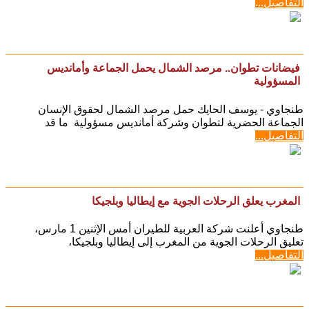
التفاصيل...
فيضانات تطوان.. مرصد الشمال يحمل الجماعة وأمانديس
المسؤولية
طنجاوي - يوسف الحايك حمل مرصد الشمال لحقوق الإنسان
الجماعة الحضرية لتطوان وشركة أمانديس مسؤولية ما قد
التفاصيل...
المغرب يعلق الرحلات الجوية مع إيطاليا وبلجيكا
طنجاوي أعلنت شركة العربية للطيران أمس الإثنين 1 مارس،
تعليق الرحلات الجوية من المغرب إلى إيطاليا وبلجيكا،
التفاصيل...