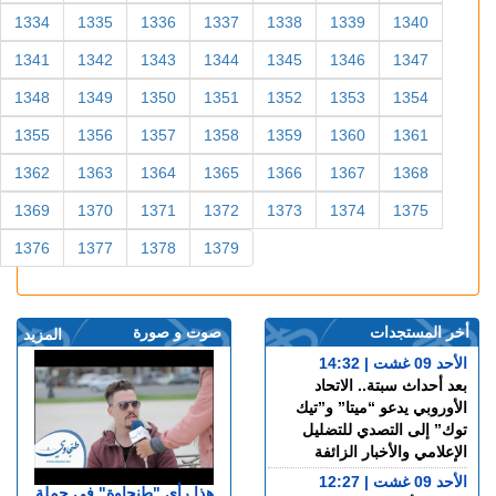
1334
1335
1336
1337
1338
1339
1340
1341
1342
1343
1344
1345
1346
1347
1348
1349
1350
1351
1352
1353
1354
1355
1356
1357
1358
1359
1360
1361
1362
1363
1364
1365
1366
1367
1368
1369
1370
1371
1372
1373
1374
1375
1376
1377
1378
1379
أخر المستجدات
صوت و صورة
المزيد
الأحد 09 غشت | 14:32
بعد أحداث سبتة.. الاتحاد
الأوروبي يدعو “ميتا” و”تيك
توك” إلى التصدي للتضليل
الإعلامي والأخبار الزائفة
الأحد 09 غشت | 12:27
هذا رأي "طنجاوة" في حملة