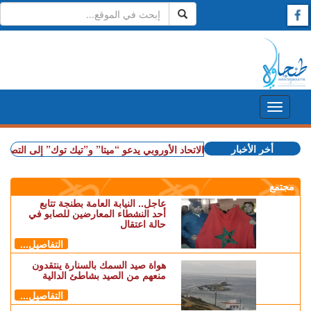
أخر الأخبار
+ بعد أحداث سبتة.. الاتحاد الأوروبي يدعو “ميتا” و”تيك توك” إلى التصدي للتضليل 
مجتمع
عاجل.. النيابة العامة بطنجة تتابع
أحد النشطاء المعارضين للصابو في
حالة اعتقال
التفاصيل...
هواة صيد السمك بالسنارة ينتقدون
منعهم من الصيد بشاطئ الدالية
التفاصيل...