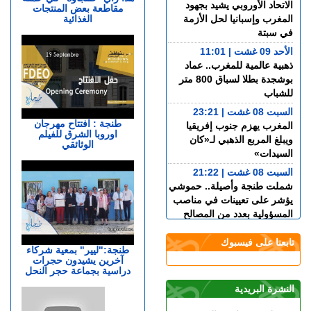
الاتحاد الأوروبي يشيد بجهود
مقاطعة بعض المنتجات
الغذائية
المغرب وإسبانيا لحل الأزمة
في سبتة
الأحد 09 غشت | 11:01
ذهبية عالمية للمغرب.. عماد
بوشجدة بطلا لسباق 800 متر
للشباب
السبت 08 غشت | 23:21
طنجة : افتتاح مهرجان
المغرب يهزم جنوب إفريقيا
اوروبا الشرق للفيلم
ويبلغ المربع الذهبي لـ«كان
الوثائقي
السيدات»
السبت 08 غشت | 21:22
شملت طنجة وأصيلة.. حموشي
يؤشر على تعيينات في مناصب
المسؤولية بعدد من المصالح
اللاممركزة للأمن الوطني
تابعنا على فيسبوك
السبت 08 غشت | 19:48
طنجة:"ليير" بمعية شركاء
آخرين يشيدون حجرات
أكرد يقترب من مغادرة
دراسية بجماعة حجر النحل
مارسيليا والعودة إلى ريال
سوسيداد
النشرة البريدية
السبت 08 غشت | 17:48