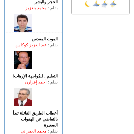
الجمعة 07 غشت | 23:01
الحجر والبشر
سوء تدبير.. وزارة النقل تتسبب
بقلم :
محمد بنعزيز
في أزمة طوابير السيارات أمام
مراكز الفحص التقني بطنجة
الجمعة 07 غشت | 22:30
إسبانيا.. الشرطة تعلن تفكيك
واحدة من أكبر شبكات تهريب
الموت المقدس
المهاجرين عبر المتوسط
بقلم :
عبد العزيز كوكاس
(فيديو)
الجمعة 07 غشت | 21:06
طنجة.. مصرع شابة عشرينية
غرقا داخل بحيرة بمنطقة
التعليم.. لـمُواجهة الإرهاب!
الگوارت
بقلم :
أحمد إفزارن
الجمعة 07 غشت | 20:08
باستخدام مفاتيح مزورة..
سرقة منازل تطيح بشخصين
في قبضة الشرطة
أعطاب الطريق القاتلة تبدأ
بالتغاضي عن الهفوات
الصغيرة
بقلم :
محمد العمراني