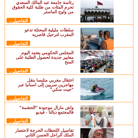
رئاسة جامعة عبد المالك السعدي
تحرم المئات من طلبة كلية الحقوق
من ولوج الماستر
التفاصيل...
سلطات مليلية المحتلة تدعو
المغرب لترحيل قاصريه
التفاصيل...
المجلس الحكومي يعتمد اليوم
معايير جديدة لحصول الطلبة على
المنح
التفاصيل...
اعتقال مغربي متلبسا بنقل
مهاجرين سريين إلى اسبانيا عبر
"جيت سكي"
التفاصيل...
واش مازال موجودة "الحشمة"
فالمجتمع ديالنا - فيديو
التفاصيل...
تفاصيل اللحظات الحرجة لاحتضار
الملك الراحل الحسن الثاني