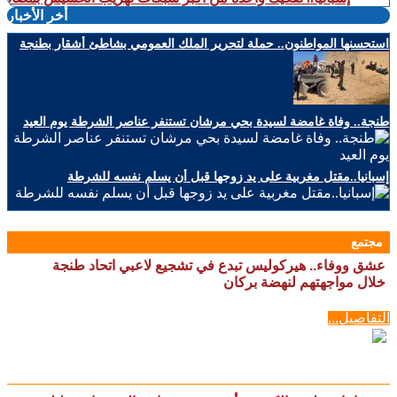
أخر الأخبار
استحسنها المواطنون.. حملة لتحرير الملك العمومي بشاطئ أشقار بطنجة
طنجة.. وفاة غامضة لسيدة بحي مرشان تستنفر عناصر الشرطة يوم العيد
إسبانيا..مقتل مغربية على يد زوجها قبل أن يسلم نفسه للشرطة
مجتمع
عشق ووفاء.. هيركوليس تبدع في تشجيع لاعبي اتحاد طنجة
خلال مواجهتهم لنهضة بركان
التفاصيل...