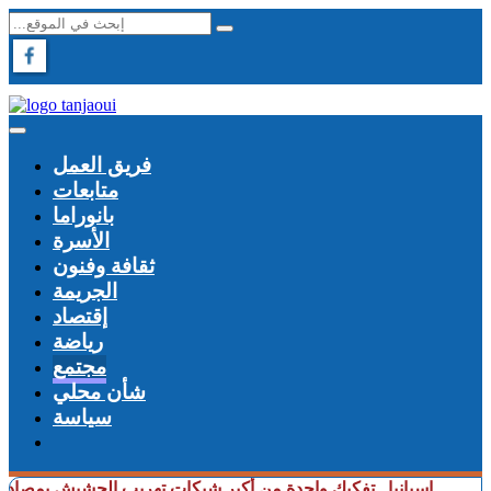
فريق العمل
متابعات
بانوراما
الأسرة
ثقافة وفنون
الجريمة
إقتصاد
رياضة
مجتمع
شأن محلي
سياسة
إسبانيا.. تفكيك واحدة من أكبر شبكات تهريب الحشيش بمصادرة 10 أطنان واعتقال 57 شخصا (فيديو)