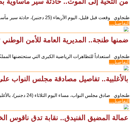
من التحية إلى الموت.. حادثة سير مأساوية ب
طنجاوي وقعت قبل قليل، اليوم الأربعاء (25 دجنبر)، حادثة سير مأساوية، في طريق الرابطة بين المطار واكزناية
التفاصيل...
ضمنها طنجة.. المديرية العامة للأمن الوطني ت
طنجاوي استعداداً للتظاهرات الرياضية الكبرى التي ستحتضنها المملكة 
التفاصيل...
بالأغلبية.. تفاصيل مصادقة مجلس النواب عل
طنجاوي صادق مجلس النواب، مساء اليوم الثلاثاء (24 دجنبر)، بالأغلبية، على مشروع القانون التنظيمي بتحديد
التفاصيل...
عمالة المضيق الفنيدق.. نقابة تدق ناقوس الخ