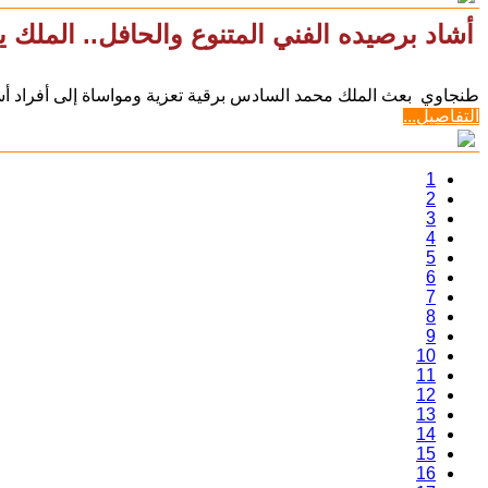
أشاد برصيده الفني المتنوع والحافل.. الملك 
طنجاوي بعث الملك محمد السادس برقية تعزية ومواساة إلى أفراد أس
التفاصيل...
1
2
3
4
5
6
7
8
9
10
11
12
13
14
15
16