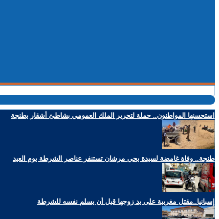
استحسنها المواطنون.. حملة لتحرير الملك العمومي بشاطئ أشقار بطنجة
طنجة.. وفاة غامضة لسيدة بحي مرشان تستنفر عناصر الشرطة يوم العيد
إسبانيا..مقتل مغربية على يد زوجها قبل أن يسلم نفسه للشرطة