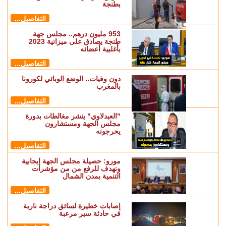
بطنجة
التفاصيل...
953 مليون درهم.. مجلس جهة
طنجة يصادق على ميزانية 2023
بأغلبية أعضائه
التفاصيل...
دون وفيات.. الوضع الوبائي لكورونا
بالمغرب
التفاصيل...
"العبدلاوي" ينشر مغالطات بدورة
مجلس الجهة ومستشارون
يحرجونه
التفاصيل...
مورو: حصيلة مجلس الجهة إيجابية
ونهدف للرفع من من مؤشرات
التنمية بمدن الشمال
التفاصيل...
إصابات خطيرة لسائق دراجة نارية
في حادثة سير مرعبة