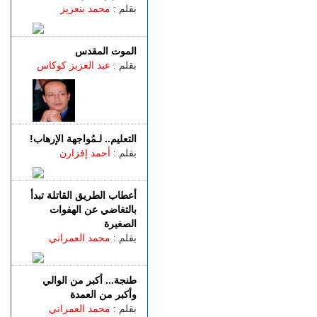
باستخدام مفاتيح مزورة..
بقلم :
محمد بنعزيز
سرقة منازل تطيح بشخصين
في قبضة الشرطة
الموت المقدس
الجمعة 07 غشت | 18:49
بقلم :
عبد العزيز كوكاس
طنجة.. العثور على جثة أربعيني
معلقة بواسطة حبل داخل غابة
بالكوارت
الجمعة 07 غشت | 17:15
وصفتها بـ"المفبركة".. حركة
التعليم.. لـمُواجهة الإرهاب!
"جيل زد 212" تتبرأ من
بقلم :
أحمد إفزارن
منشورات تحرض على النزول
إلى الشارع
الجمعة 07 غشت | 14:52
أعطاب الطريق القاتلة تبدأ
تفوق الـ40 درجة.. المغرب
بالتغاضي عن الهفوات
يواجه موجة حر
الصغيرة
بقلم :
محمد العمراني
طنجة... أكبر من الوالي
وأكبر من العمدة
بقلم :
محمد العمراني