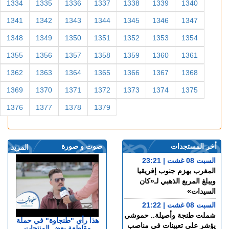
1334
1335
1336
1337
1338
1339
1340
1341
1342
1343
1344
1345
1346
1347
1348
1349
1350
1351
1352
1353
1354
1355
1356
1357
1358
1359
1360
1361
1362
1363
1364
1365
1366
1367
1368
1369
1370
1371
1372
1373
1374
1375
1376
1377
1378
1379
أخر المستجدات
صوت و صورة
المزيد
السبت 08 غشت | 23:21
المغرب يهزم جنوب إفريقيا
ويبلغ المربع الذهبي لـ«كان
السيدات»
السبت 08 غشت | 21:22
شملت طنجة وأصيلة.. حموشي
هذا رأي "طنجاوة" في حملة
يؤشر على تعيينات في مناصب
مقاطعة بعض المنتجات