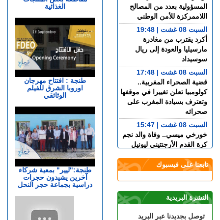
الغذائية
المسؤولية بعدد من المصالح
اللاممركزة للأمن الوطني
السبت 08 غشت | 19:48
أكرد يقترب من مغادرة
مارسيليا والعودة إلى ريال
سوسيداد
السبت 08 غشت | 17:48
طنجة : افتتاح مهرجان
قضية الصحراء المغربية..
اوروبا الشرق للفيلم
كولومبيا تعلن تغييرا في موقفها
الوثائقي
وتعترف بسيادة المغرب على
صحرائه
السبت 08 غشت | 15:47
خورخي ميسي.. وفاة والد نجم
كرة القدم الأرجنتيني ليونيل
ميسي عن عمر 68 عاما
تابعنا على فيسبوك
السبت 08 غشت | 14:49
طنجة:"ليير" بمعية شركاء
آخرين يشيدون حجرات
العرائـــش.. تصريحات
دراسية بجماعة حجر النحل
واتهامات زائفة تورط مرشحة
للهجرة السرية
النشرة البريدية
السبت 08 غشت | 12:40
توصل بجديدنا عبر البريد