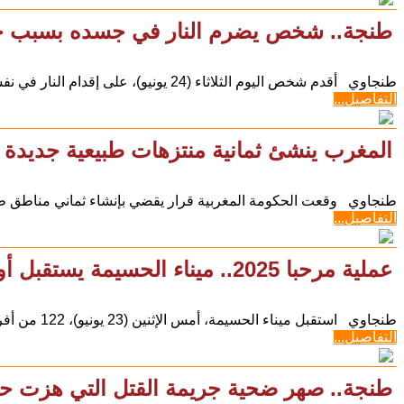
طنجة.. شخص يضرم النار في جسده بسبب خل
طنجاوي أقدم شخص اليوم الثلاثاء (24 يونيو)، على إقدام النار في نفسه في شارع أهلا بطنجة. وقال مصدر
التفاصيل...
المغرب ينشئ ثمانية منتزهات طبيعية جديدة تغطي أكثر
طنجاوي وقعت الحكومة المغربية قرار يقضي بإنشاء ثماني مناطق ط
التفاصيل...
عملية مرحبا 2025.. ميناء الحسيمة يستقبل أول رحلة لأفراد الجالية المغربية المقيمة بالخارج
طنجاوي استقبل ميناء الحسيمة، أمس الإثنين (23 يونيو)، 122 من أفراد الجالية المغربية المقيمة بالخارج، و46
التفاصيل...
طنجة.. صهر ضحية جريمة القتل التي هزت حو