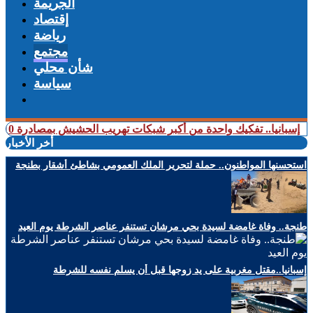
الجريمة
إقتصاد
رياضة
مجتمع
شأن محلي
سياسة
.. تفكيك واحدة من أكبر شبكات تهريب الحشيش بمصادرة 10 أطنان واعتقال 57 شخصا (فيديو)
أخر الأخبار
استحسنها المواطنون.. حملة لتحرير الملك العمومي بشاطئ أشقار بطنجة
طنجة.. وفاة غامضة لسيدة بحي مرشان تستنفر عناصر الشرطة يوم العيد
إسبانيا..مقتل مغربية على يد زوجها قبل أن يسلم نفسه للشرطة