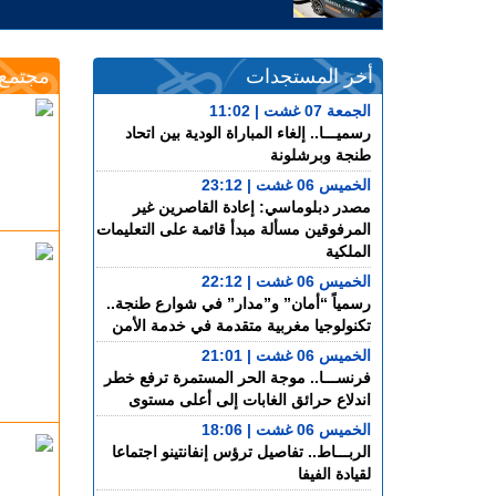
أخر المستجدات
مجتمع
الجمعة 07 غشت | 11:02
رسميـــا.. إلغاء المباراة الودية بين اتحاد
طنجة وبرشلونة
الخميس 06 غشت | 23:12
مصدر دبلوماسي: إعادة القاصرين غير
المرفوقين مسألة مبدأ قائمة على التعليمات
الملكية
الخميس 06 غشت | 22:12
رسمياً “أمان” و”مدار” في شوارع طنجة..
تكنولوجيا مغربية متقدمة في خدمة الأمن
الخميس 06 غشت | 21:01
فرنســـا.. موجة الحر المستمرة ترفع خطر
اندلاع حرائق الغابات إلى أعلى مستوى
الخميس 06 غشت | 18:06
الربـــاط.. تفاصيل ترؤس إنفانتينو اجتماعا
لقيادة الفيفا