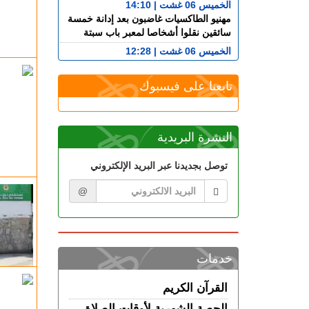
الخميس 06 غشت | 14:10
مهنيو الطاكسيات غاضبون بعد إدانة خمسة
سائقين نقلوا أشخاصا لمعبر باب سبتة
الخميس 06 غشت | 12:28
بيان توضيحي.. مندوبية السجون تدحض
مزاعم بشأن غياب طبيب السجن
تابعنا على فيسبوك
الخميس 06 غشت | 11:26
إسبانيا.. القضاء يحقق في عدم تفاعل
حكومة سانشيز مع تحذيرات مخابراتية
النشرة البريدية
العبور الجماعي إلى سبتة
الأربعاء 05 غشت | 23:07
توصل بجديدنا عبر البريد الإلكتروني
في تخصصات مختلفة.. المختبر الوطني
للشرطة العلمية يتوج بشهادة الجودة الدولية
@
الأربعاء 05 غشت | 22:32
الفنيدق.. الدرك الملكي يطيح بمتورطين في
التحريض على الهجرة غير الشرعية
الأربعاء 05 غشت | 19:54
خدمات
حيلة جديدة.. معطيات أمنية دقيقة تطيح
بمروجين للمخدرات
القرآن الكريم
الأربعاء 05 غشت | 17:45
الحصة الشهرية لأوقات الصلاة