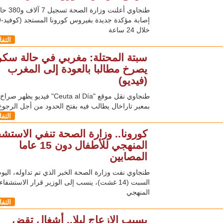
طنجاوي أعلنت وزارة الصحة تسج
خلال 24 ساعة
التف
سبتة المحتلة: مغربي في حالة سك
يصرخ مطالبا بالعودة إلى المغرب
(فيديو)
طنجاوي نقل موقع "Ceuta al Día" فيديو ي
بمعبر تاراخال يطالب فيه بفتح الحدود من أجل الرجوع
التف
كورونا.. وزارة الصحة تنفي الاستشف
المنهجي للأطفال دون 15 عاما
المصابين
طنجاوي نفت وزارة الصحة الخبر الذي تم تداوله، اليوم
السبت (14 غشت)، ينسب إلى الوزير قرار الاستشفاء
المنهجي
التف
بسبب الإزعاج ليلا.. أشغال تقض