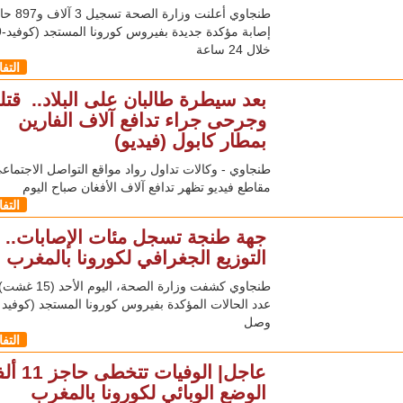
طنجاوي أعلنت وزارة الصحة تسج
خلال 24 ساعة
التف
بعد سيطرة طالبان على البلاد.. قتل
وجرحى جراء تدافع آلاف الفارين
بمطار كابول (فيديو)
طنجاوي - وكالات تداول رواد مواقع التواصل الاجتماع
مقاطع فيديو تظهر تدافع آلاف الأفغان صباح اليوم
التف
جهة طنجة تسجل مئات الإصابات..
التوزيع الجغرافي لكورونا بالمغرب
طنجاوي كشفت وزارة الصحة، اليوم 
وصل
التف
عاجل| الوفيات تتخط
الوضع الوبائي لكورونا بالمغرب