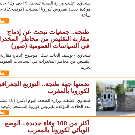
طنجاوي أعلنت وزارة ال
ساعة
التف
طنجة.. جمعيات تبحث عن إدماج
مقاربة التقليص من مخاطر المخدر
في السياسات العمومية (صور)
طنجاوي - يوسف الحايك شكل موضوع "إدماج مقاربة
التقليص من مخاطر المخدرات في السياسات العمومي
تجريم
التف
ضمنها جهة طنجة.. التوزيع الجغراف
لكورونا بالمغرب
طنجاوي كشفت وزارة الصحة
عدد الحالات المؤكدة بفيروس كورونا المستجد (كوفيد 19)،
التف
أكثر من 100 وفاة جديدة.. الوضع
الوبائي لكورونا بالمغرب