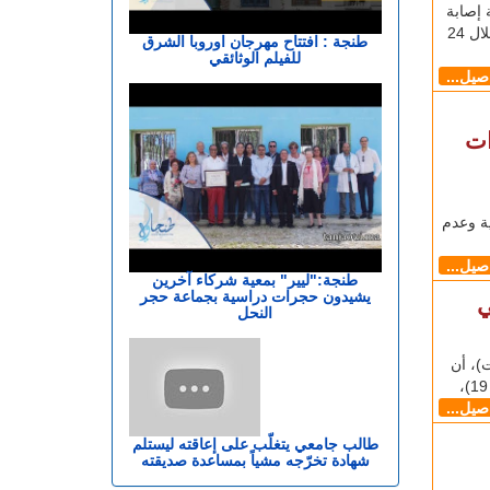
صحة تسجيل 9 آلاف و41 حالة إصابة
مؤكدة جديدة بفيروس كورونا المستجد (كوفيد-19)، خلال 24
طنجة : افتتاح مهرجان اوروبا الشرق
للفيلم الوثائقي
اصيل...
ات
ة وعدم
اصيل...
طنجة:"ليير" بمعية شركاء آخرين
يشيدون حجرات دراسية بجماعة حجر
ي
النحل
، اليوم الاثنين (16 غشت)، أن
اصيل...
طالب جامعي يتغلّب على إعاقته ليستلم
شهادة تخرّجه مشياً بمساعدة صديقته