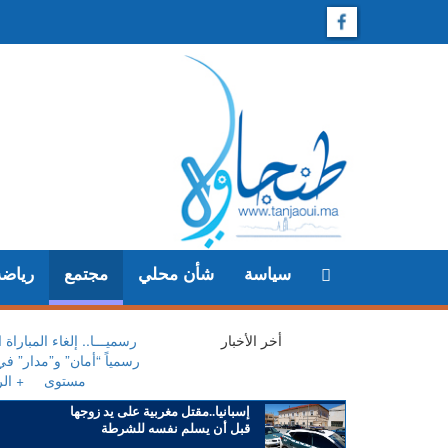
سياسة
شأن محلي
مجتمع
رياضة
أخر الأخبار
+ رسميـــا.. إلغاء المبارا
رسمياً “أمان” و”مدار” ف
مستوى
+ الر
إسبانيا..مقتل مغربية على يد زوجها
قبل أن يسلم نفسه للشرطة