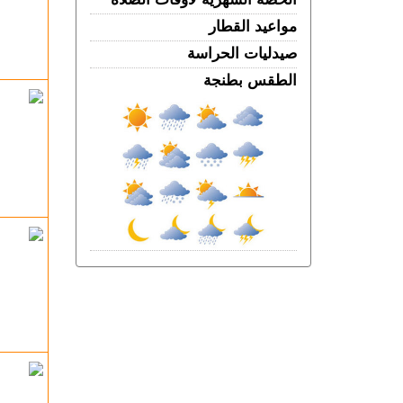
مأســـاة.. مصرع شخص وإصابات بليغة إثر
اصطدام سيارة بعمود إنارة بطريق حكامة
مواعيد القطار
الأربعاء 05 غشت | 17:18
صيدليات الحراسة
صحيفة إسبانية..المغرب استطاع رصد
الطقس بطنجة
الاقتحام الجماعي لسبتة عبر القمرين
الاصطناعيين
الأربعاء 05 غشت | 16:52
بعد المرحلة الابتدائية.. انطلاق جلسات
الاستئناف في محاكمة المتهمين في ملف
قضية "إسكوبار الصحراء"
الأربعاء 05 غشت | 16:12
احتلال الملك العمومي يحاصر منزل أسرة
ببئر الشفاء.. والعائلة تطلب الإنصاف