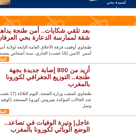
بعد تلقي شكايات.. أمن طنجة يداه
شقة لممارسة الدعارة بحي العرفان
طنجاوي أوقفت فرقة الأخلاق العامة التابعة لولاية أم
أمس الاثنين (16 غشت) الجاري، ستة أشخاص يشتبه
التف
أزيد من 800 إصابة جديدة بجهة
طنجة.. التوزيع الجغرافي لكورونا
بالمغرب
طنجاوي كشفت وزارة الصحة، ال
وصل
التف
عاجل| وتيرة الوفيات في تصاعد..
الوضع الوبائي لكورونا بالمغرب