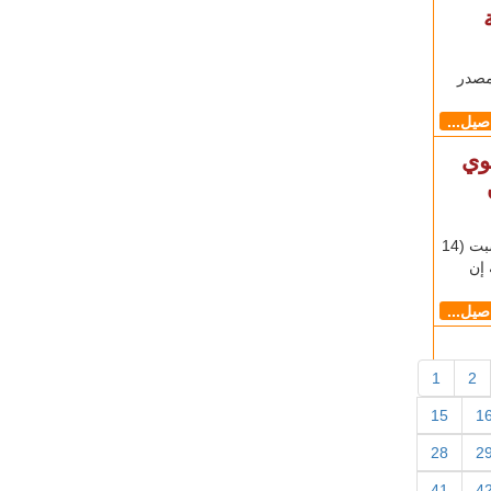
مصدر
اصيل...
وي
طنجاوي - يوسف الحايك شب حريق غابوي، اليوم السبت (14
إن
اصيل...
1
2
15
1
28
2
41
4