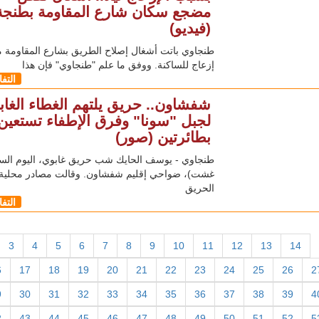
مضجع سكان شارع المقاومة بطنجة
(فيديو)
طنجاوي باتت أشغال إصلاح الطريق بشارع المقاومة 
إزعاج للساكنة. ووفق ما علم "طنجاوي" فإن هذا
التف
شفشاون.. حريق يلتهم الغطاء الغاب
لجبل "سونا" وفرق الإطفاء تستعين
بطائرتين (صور)
غشت)، ضواحي إقليم شفشاون. وقالت مصادر محلية 
الحريق
التف
3
4
5
6
7
8
9
10
11
12
13
14
6
17
18
19
20
21
22
23
24
25
26
2
9
30
31
32
33
34
35
36
37
38
39
4
2
43
44
45
46
47
48
49
50
51
52
5