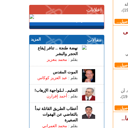
يل 3 آلاف و897 حالة
إعلانات
إصابة مؤكدة جديدة بفيروس كورونا المستجد (كوفيد-19)،
اصيل...
ى
مقالات
المزيد
نهضة طنجة .. تنافر إيقاع
الحجر والبشر
ي
بقلم :
محمد بنعزيز
اصيل...
الموت المقدس
بقلم :
عبد العزيز كوكاس
التعليم.. لـمُواجهة الإرهاب!
الأحد (15 غشت)، أن
بقلم :
أحمد إفزارن
عدد الحالات المؤكدة بفيروس كورونا المستجد (كوفيد 19)،
اصيل...
أعطاب الطريق القاتلة تبدأ
بالتغاضي عن الهفوات
ى حاجز 11 ألفا..
الصغيرة
بقلم :
محمد العمراني