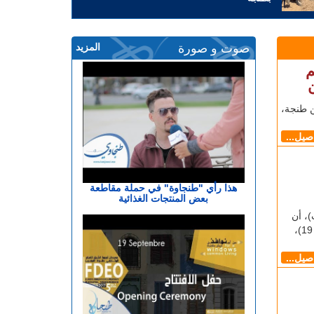
صوت و صورة
المزيد
م
ن طنجة،
اصيل...
هذا رأي "طنجاوة" في حملة مقاطعة
بعض المنتجات الغذائية
يوم الثلاثاء (17 غشت)، أن
عدد الحالات المؤكدة بفيروس كورونا المستجد (كوفيد 19)،
اصيل...