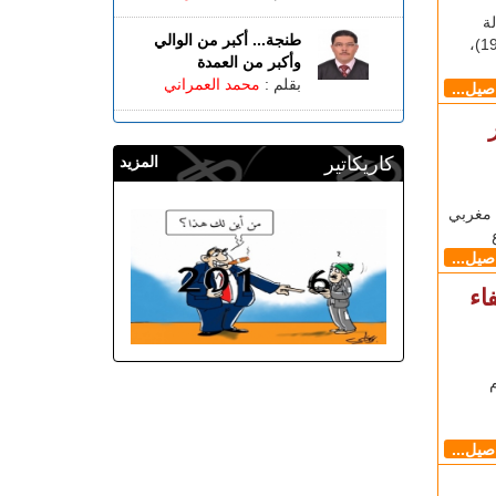
يل 7 آلاف و380 حالة
طنجة... أكبر من الوالي
إصابة مؤكدة جديدة بفيروس كورونا المستجد (كوفيد-19)،
وأكبر من العمدة
بقلم :
محمد العمراني
اصيل...
ر
كاريكاتير
المزيد
ظهر صراخ مغربي
اصيل...
اء
اصيل...