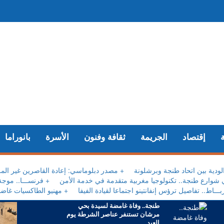
إقتصاد
الجريمة
ثقافة وفنون
الأسرة
بانوراما
ة الودية بين اتحاد طنجة وبرشلونة
+ مصدر دبلوماسي: إعادة القاصرين غير المر
ي شوارع طنجة.. تكنولوجيا مغربية متقدمة في خدمة الأمن
+ فرنســـا.. موجة
بـــاط.. تفاصيل ترؤس إنفانتينو اجتماعا لقيادة الفيفا
+ مهنيو الطاكسيات غاضب
طنجة.. وفاة غامضة لسيدة بحي
مرشان تستنفر عناصر الشرطة يوم
العيد