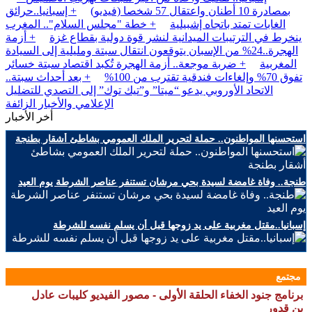
بمصادرة 10 أطنان واعتقال 57 شخصا (فيديو)
+ إسبانيا..حرائق
الغابات تمتد باتجاه إشبيلية
+ خطة "مجلس السلام".. المغرب
ينخرط في الترتيبات الميدانية لنشر قوة دولية بقطاع غزة
+ أزمة
الهجرة..24% من الإسبان يتوقعون انتقال سبتة ومليلية إلى السيادة
المغربية
+ ضربة موجعة.. أزمة الهجرة تُكبد اقتصاد سبتة خسائر
تفوق 70% وإلغاءات فندقية تقترب من 100%
+ بعد أحداث سبتة..
الاتحاد الأوروبي يدعو “ميتا” و”تيك توك” إلى التصدي للتضليل
الإعلامي والأخبار الزائفة
أخر الأخبار
استحسنها المواطنون.. حملة لتحرير الملك العمومي بشاطئ أشقار بطنجة
طنجة.. وفاة غامضة لسيدة بحي مرشان تستنفر عناصر الشرطة يوم العيد
إسبانيا..مقتل مغربية على يد زوجها قبل أن يسلم نفسه للشرطة
مجتمع
برنامج جنود الخفاء الحلقة الأولى - مصور الفيديو كليبات عادل
بن قدور