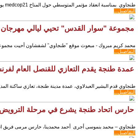
طنجاوي بمناسبة انعقاد مؤتمر المتوسطي حول المناخ medcop21 يومي 18 19 يوليوز 2016 بمدينة طنحة، و في إطار تعزيز
التفاصيل...
مجموعة "سوار القدس" تحيي ليالي مهرجان
محمد كريم مبروك - مبعوث موقع "طنجاوي" لشفشاون أحيت مجموعة "س
التفاصيل...
عمدة طنجة يقدم التعازي للقنصل العام لفرن
طنجاوي قدم البشير العبدلاوي، عمدة مدينة طنجة، تعازي ساكنة المد
التفاصيل...
حارس اتحاد طنجة يشرع في مرحلة الترويض
طنجاوي – محمد بنموسى أجرى أحمد محمدينا، حارس مرمى فريق اتح
التفاصيل...