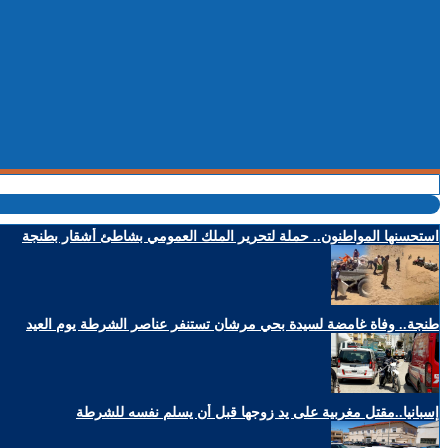
استحسنها المواطنون.. حملة لتحرير الملك العمومي بشاطئ أشقار بطنجة
طنجة.. وفاة غامضة لسيدة بحي مرشان تستنفر عناصر الشرطة يوم العيد
إسبانيا..مقتل مغربية على يد زوجها قبل أن يسلم نفسه للشرطة